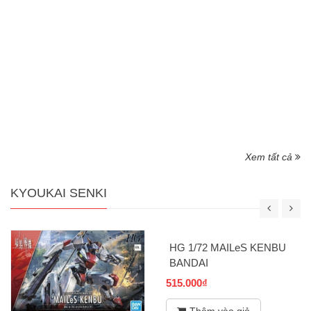
Báo cáo ảnh Gunpla tại Triển lãm Mô hình & Sở
thích Toàn Nhật Bản lần thứ 63
Thien Pham Duc
22/ 10/ 2025
Cái nhìn đầu tiên về HG Gundam Sandrock Custom EW &
MG New Astray Red Frame! Báo cáo ảnh Gunpla tại Triển
lãm Mô hình & Sở thích Toàn Nhật Bản lần thứ 63:
Alternative Series, MegaHouse và GSI Creos...
[Xem thêm...]
Xem tất cả
KYOUKAI SENKI
HG 1/72 MAILeS KENBU
BANDAI
515.000₫