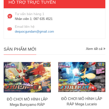
HỖ TRỢ TRỰC TUYẾN
Tư vấn bán hàng 1
Nhân viên 1:
097 635 4521
Email liên hệ
dequocgundam@gmail.com
SẢN PHẨM MỚI
Xem tất cả
ĐỒ CHƠI MÔ HÌNH LẮP
ĐỒ CHƠI MÔ HÌNH LẮP
RÁP Mega Lucario
Mega Bursyamo RÁP