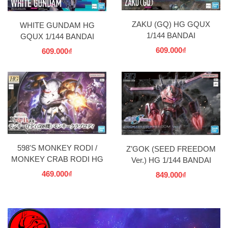
ZAKU (GQ) HG GQUX
WHITE GUNDAM HG
1/144 BANDAI
GQUX 1/144 BANDAI
609.000₫
609.000₫
598'S MONKEY RODI /
Z’GOK (SEED FREEDOM
MONKEY CRAB RODI HG
Ver.) HG 1/144 BANDAI
IBO 1/144 BANDAI
469.000₫
849.000₫