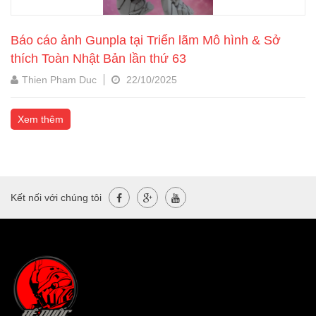
Chuẩn bị công chiếu Mobile Suit Gundam: IRON-
BLOODED ORPHANS - Urdr-Hunt: Trail of the Little
Challenger
Thien Pham Duc
22/10/2025
Xem thêm
Kết nối với chúng tôi