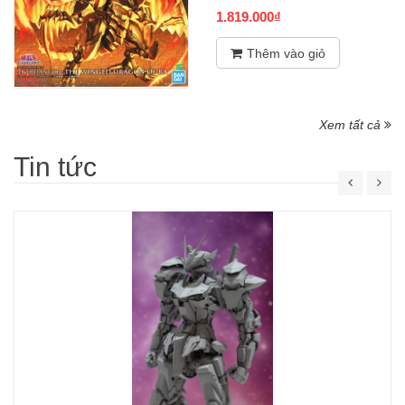
EGYPTIAN GOD THE
WINGED DRAGON OF RA
Figure-rise Standard
1.819.000₫
Amplified BANDAI
Thêm vào giỏ
Xem tất cả
Tin tức