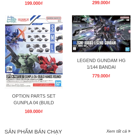
POKEPLA COLLECTION
POKEPLA COLLECTION
299.000₫
199.000₫
35 SELECT SERIES
37 SELECT SERIES
BANDAI
BANDAI
LEGEND GUNDAM HG
1/144 BANDAI
779.000₫
OPTION PARTS SET
GUNPLA 04 (BUILD
HANDS ROUND) BANDAI
169.000₫
SẢN PHẨM BÁN CHẠY
Xem tất cả