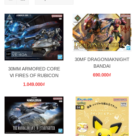
30MF DRAGONIAKNIGHT
BANDAI
30MM ARMORED CORE
690.000₫
Ⅵ FIRES OF RUBICON
ARQUEBUS ADD VE-40A
1.049.000₫
BANDAI