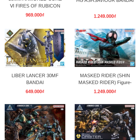
HG ASHSAVIOUR BANDAI
Ⅵ FIRES OF RUBICON
RaD CC-3000 WRECKER
969.000₫
1.249.000₫
MILK TOOTH BANDAI
LIBER LANCER 30MF
MASKED RIDER (SHIN
BANDAI
MASKED RIDER) Figure-
rise Standard BANDAI
649.000₫
1.249.000₫