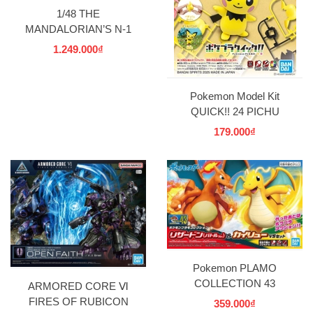
1/48 THE
MANDALORIAN’S N-1
STARFIGHTER BANDAI
1.249.000₫
Pokemon Model Kit
QUICK!! 24 PICHU
BANDAI
179.000₫
Pokemon PLAMO
COLLECTION 43
ARMORED CORE Ⅵ
CHARIZARD BATTLEVer.
FIRES OF RUBICON
359.000₫