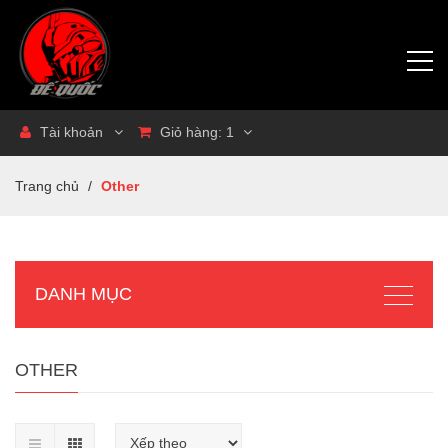
Tài khoản
Giỏ hàng:
1
Trang chủ
/
Other
DANH MỤC
OTHER