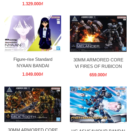
& DRAGONITE VS SET
ARQUEBUS ADD VE-40A
1.329.000₫
BANDAI
OPEN FAITH 30MM
BANDAI
Figure-rise Standard
30MM ARMORED CORE
NYAAN BANDAI
Ⅵ FIRES OF RUBICON
BALAM INDUSTRIES BD-
1.049.000₫
659.000₫
011 MELANDER BANDAI
30MM ARMORED CORE