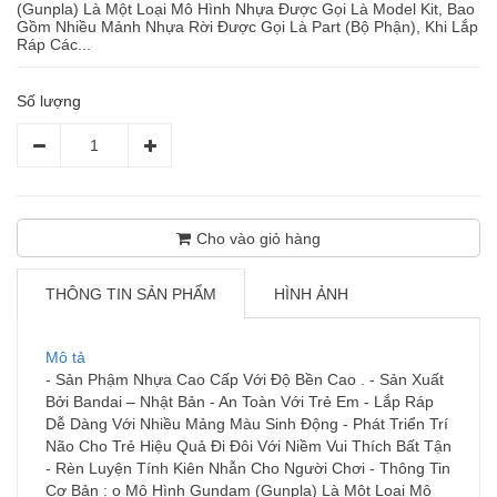
(Gunpla) Là Một Loại Mô Hình Nhựa Được Gọi Là Model Kit, Bao
Gồm Nhiều Mảnh Nhựa Rời Được Gọi Là Part (Bộ Phận), Khi Lắp
Ráp Các...
Số lượng
Cho vào giỏ hàng
THÔNG TIN SẢN PHẨM
HÌNH ẢNH
Mô tả
- Sản Phậm Nhựa Cao Cấp Với Độ Bền Cao . - Sản Xuất
Bởi Bandai – Nhật Bản - An Toàn Với Trẻ Em - Lắp Ráp
Dễ Dàng Với Nhiều Mảng Màu Sinh Động - Phát Triển Trí
Não Cho Trẻ Hiệu Quả Đi Đôi Với Niềm Vui Thích Bất Tận
- Rèn Luyện Tính Kiên Nhẫn Cho Người Chơi - Thông Tin
Cơ Bản : o Mô Hình Gundam (Gunpla) Là Một Loại Mô