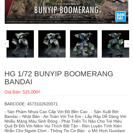
HG 1/72 BUNYIP BOOMERANG
BANDAI
Giá Bán: 515.000₫
BARCODE: 4573102620071
- Sản Phậm Nhựa Cao Cấp Với Độ Bền Cao . - Sản Xuất Bởi
Bandai – Nhật Bản - An Toàn Với Trẻ Em - Lắp Ráp Dễ Dàng Với
Nhiều Mảng Màu Sinh Động - Phát Triển Trí Não Cho Trẻ Hiệu
Quả Đi Đôi Với Niềm Vui Thích Bất Tận - Rèn Luyện Tính Kiên
Nhẫn Cho Người Chơi - Thông Tin Cơ Bản : o Mô Hình Gundam