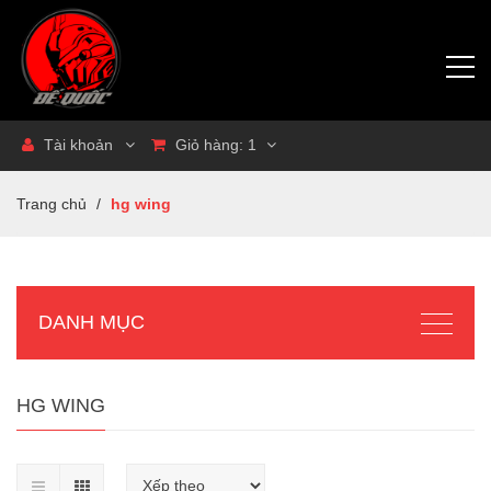
Tài khoản
Giỏ hàng:
1
Trang chủ
/
hg wing
DANH MỤC
HG WING