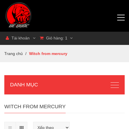
Tài khoản
Giỏ hàng:
1
Trang chủ
/
Witch from mercury
DANH MỤC
WITCH FROM MERCURY