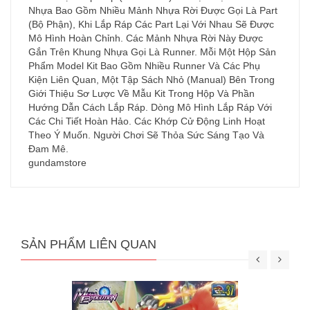
Nhựa Bao Gồm Nhiều Mảnh Nhựa Rời Được Gọi Là Part
(Bộ Phận), Khi Lắp Ráp Các Part Lại Với Nhau Sẽ Được
Mô Hình Hoàn Chỉnh. Các Mảnh Nhựa Rời Này Được
Gắn Trên Khung Nhựa Gọi Là Runner. Mỗi Một Hộp Sản
Phẩm Model Kit Bao Gồm Nhiều Runner Và Các Phụ
Kiện Liên Quan, Một Tập Sách Nhỏ (Manual) Bên Trong
Giới Thiệu Sơ Lược Về Mẫu Kit Trong Hộp Và Phần
Hướng Dẫn Cách Lắp Ráp. Dòng Mô Hình Lắp Ráp Với
Các Chi Tiết Hoàn Hảo. Các Khớp Cử Động Linh Hoạt
Theo Ý Muốn. Người Chơi Sẽ Thỏa Sức Sáng Tạo Và
Đam Mê.
gundamstore
SẢN PHẨM LIÊN QUAN