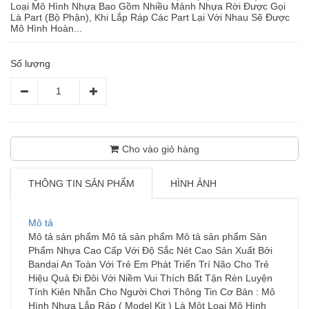
Loại Mô Hình Nhựa Bao Gồm Nhiều Mảnh Nhựa Rời Được Gọi
Là Part (Bộ Phận), Khi Lắp Ráp Các Part Lại Với Nhau Sẽ Được
Mô Hình Hoàn...
Số lượng
Cho vào giỏ hàng
THÔNG TIN SẢN PHẨM
HÌNH ẢNH
Mô tả
Mô tả sản phẩm Mô tả sản phẩm Mô tả sản phẩm Sản
Phẩm Nhựa Cao Cấp Với Độ Sắc Nét Cao Sản Xuất Bởi
Bandai An Toàn Với Trẻ Em Phát Triển Trí Não Cho Trẻ
Hiệu Quả Đi Đôi Với Niềm Vui Thích Bất Tận Rèn Luyện
Tính Kiên Nhẫn Cho Người Chơi Thông Tin Cơ Bản : Mô
Hình Nhựa Lắp Ráp ( Model Kit ) Là Một Loại Mô Hình