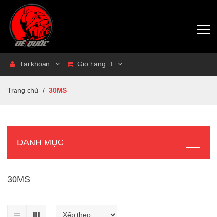
Tài khoản
Giỏ hàng:
1
Trang chủ
/
30MS
DANH MỤC
30MS