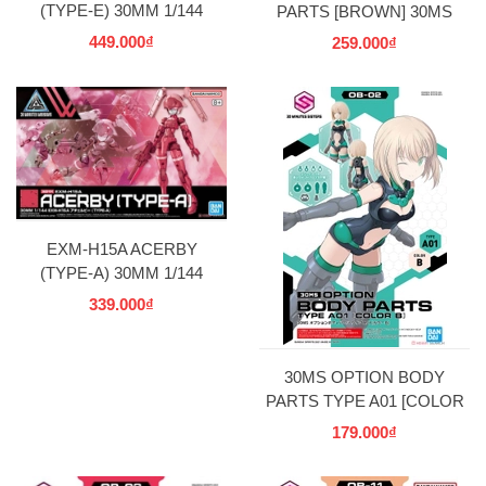
(TYPE-E) 30MM 1/144
PARTS [BROWN] 30MS
BANDAI
OPTION BODY PARTS
449.000₫
259.000₫
BANDAI
EXM-H15A ACERBY
(TYPE-A) 30MM 1/144
BANDAI
339.000₫
30MS OPTION BODY
PARTS TYPE A01 [COLOR
B] BANDAI
179.000₫