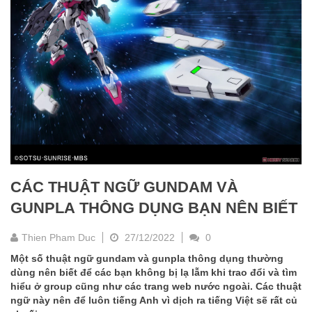
CÁC THUẬT NGỮ GUNDAM VÀ
GUNPLA THÔNG DỤNG BẠN NÊN BIẾT
Thien Pham Duc
27/12/2022
0
Một số thuật ngữ gundam và gunpla thông dụng thường
dùng nên biết để các bạn không bị lạ lẫm khi trao đổi và tìm
hiểu ở group cũng như các trang web nước ngoài. Các thuật
ngữ này nên để luôn tiếng Anh vì dịch ra tiếng Việt sẽ rất củ