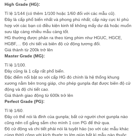
High Grade (HG):
Tỉ lệ 1/144 (có thêm 1/100 hoặc 1/60 đối với các mẫu cũ).
Đây là cấp phổ biến nhất và phong phú nhất; cấp này cực kì phù
hợp với các bạn có điều kiện kinh tế không mấy dư dả hoặc muốn
sưu tập càng nhiều mẫu càng tốt.
HG thường được phân ra theo từng phim như HGUC, HGCE,
HGBF,… Độ chi tiết và biên độ cử động tương đối.
Giá thành từ 200k trở lên
Master Grade (MG):
Tỉ lệ 1/100.
Đây cũng là 1 cấp rất phổ biến.
Đặc điểm nổi bật so với cấp HG đó chính là hệ thống khung
xương nằm bên trong giáp, cho phép gunpla đạt được biên độ cử
động và độ chi tiết cao.
Giá thành giao động từ 600k trở lên
Perfect Grade (PG):
Tỉ lệ 1/60.
Đây có thể nói là đỉnh của gunpla; bất cứ người chơi gunpla nào
cũng nên cố gắng sắm cho mình 1 con PG để thử qua.
Độ cử động và chi tiết phải nói là tuyệt hảo (so với các mẫu khác
cùng thời) cộng với kích thước to lớn giúp bất kì mẫu nào thuộc