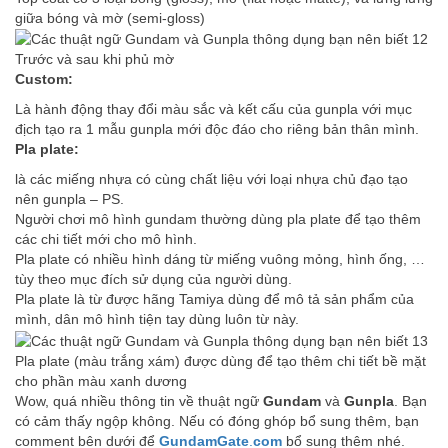
giữa bóng và mờ (semi-gloss)
Trước và sau khi phủ mờ
Custom:
Là hành động thay đổi màu sắc và kết cấu của gunpla với mục
địch tạo ra 1 mẫu gunpla mới độc đáo cho riêng bản thân mình.
Pla plate:
là các miếng nhựa có cùng chất liệu với loại nhựa chủ đạo tạo
nên gunpla – PS.
Người chơi mô hình gundam thường dùng pla plate để tạo thêm
các chi tiết mới cho mô hình.
Pla plate có nhiều hình dáng từ miếng vuông mỏng, hình ống, …
tùy theo mục đích sử dụng của người dùng.
Pla plate là từ được hãng Tamiya dùng để mô tả sản phẩm của
mình, dân mô hình tiện tay dùng luôn từ này.
Pla plate (màu trắng xám) được dùng để tạo thêm chi tiết bề mặt
cho phần màu xanh dương
Wow, quá nhiều thông tin về thuật ngữ
Gundam
và
Gunpla
. Bạn
có cảm thấy ngộp không. Nếu có đóng ghóp bổ sung thêm, bạn
comment bên dưới để
GundamGate
.
com
bổ sung thêm nhé.