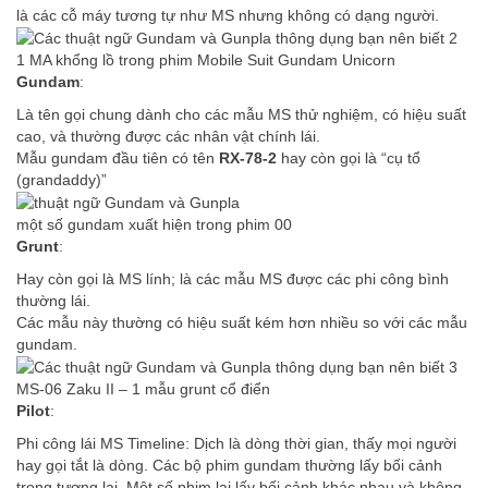
là các cỗ máy tương tự như MS nhưng không có dạng người.
1 MA khổng lồ trong phim Mobile Suit Gundam Unicorn
Gundam
:
Là tên gọi chung dành cho các mẫu MS thử nghiệm, có hiệu suất
cao, và thường được các nhân vật chính lái.
Mẫu gundam đầu tiên có tên
RX-78-2
hay còn gọi là “cụ tổ
(grandaddy)”
một số gundam xuất hiện trong phim 00
Grunt
:
Hay còn gọi là MS lính; là các mẫu MS được các phi công bình
thường lái.
Các mẫu này thường có hiệu suất kém hơn nhiều so với các mẫu
gundam.
MS-06 Zaku II – 1 mẫu grunt cổ điển
Pilot
:
Phi công lái MS Timeline: Dịch là dòng thời gian, thấy mọi người
hay gọi tắt là dòng. Các bộ phim gundam thường lấy bối cảnh
trong tương lai. Một số phim lại lấy bối cảnh khác nhau và không