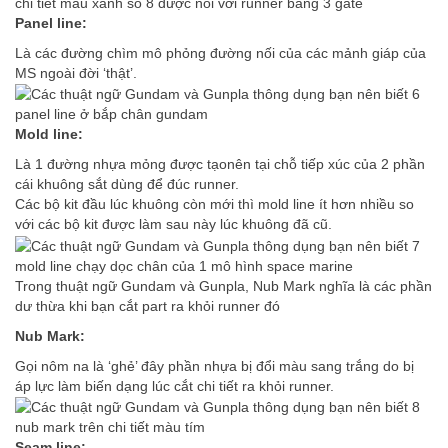
chi tiết màu xanh số 8 được nối với runner bằng 3 gate
Panel line:
Là các đường chìm mô phỏng đường nối của các mảnh giáp của
MS ngoài đời ‘thật’.
panel line ở bắp chân gundam
Mold line:
Là 1 đường nhựa mỏng được tạonên tại chỗ tiếp xúc của 2 phần
cái khuông sắt dùng để đúc runner.
Các bộ kit đầu lúc khuông còn mới thì mold line ít hơn nhiều so
với các bộ kit được làm sau này lúc khuông đã cũ.
mold line chạy dọc chân của 1 mô hình space marine
Trong thuật ngữ Gundam và Gunpla, Nub Mark nghĩa là các phần
dư thừa khi bạn cắt part ra khỏi runner đó
Nub Mark:
Gọi nôm na là ‘ghẻ’ đây phần nhựa bị đổi màu sang trắng do bị
áp lực làm biến dạng lúc cắt chi tiết ra khỏi runner.
nub mark trên chi tiết màu tím
Seam line: