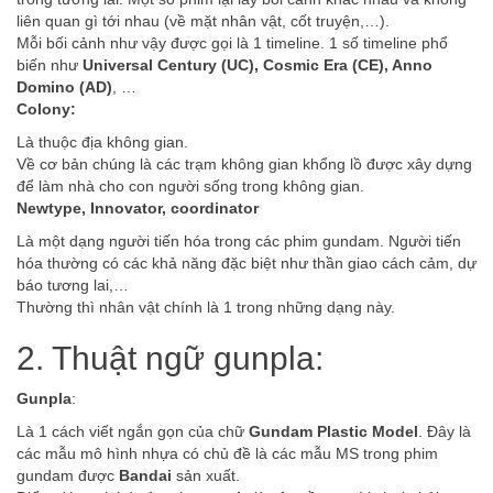
liên quan gì tới nhau (về mặt nhân vật, cốt truyện,…).
Mỗi bối cảnh như vậy được gọi là 1 timeline. 1 số timeline phổ
biến như
Universal Century (UC), Cosmic Era (CE), Anno
Domino (AD)
, …
Colony:
Là thuộc địa không gian.
Về cơ bản chúng là các trạm không gian khổng lồ được xây dựng
để làm nhà cho con người sống trong không gian.
Newtype, Innovator, coordinator
Là một dạng người tiến hóa trong các phim gundam. Người tiến
hóa thường có các khả năng đặc biệt như thần giao cách cảm, dự
báo tương lai,…
Thường thì nhân vật chính là 1 trong những dạng này.
2. Thuật ngữ gunpla:
Gunpla
:
Là 1 cách viết ngắn gọn của chữ
Gundam Plastic Model
. Đây là
các mẫu mô hình nhựa có chủ đề là các mẫu MS trong phim
gundam được
Bandai
sản xuất.