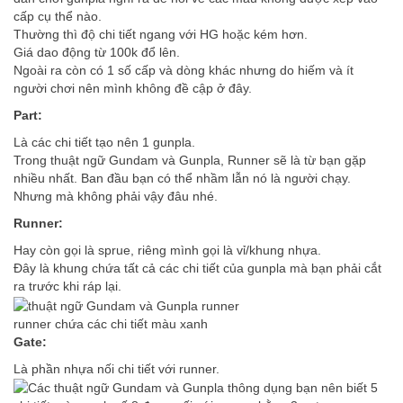
cấp cụ thể nào.
Thường thì độ chi tiết ngang với HG hoặc kém hơn.
Giá dao động từ 100k đổ lên.
Ngoài ra còn có 1 số cấp và dòng khác nhưng do hiếm và ít
người chơi nên mình không đề cập ở đây.
Part:
Là các chi tiết tạo nên 1 gunpla.
Trong thuật ngữ Gundam và Gunpla, Runner sẽ là từ bạn gặp
nhiều nhất. Ban đầu bạn có thể nhầm lẫn nó là người chạy.
Nhưng mà không phải vậy đâu nhé.
Runner:
Hay còn gọi là sprue, riêng mình gọi là vỉ/khung nhựa.
Đây là khung chứa tất cả các chi tiết của gunpla mà bạn phải cắt
ra trước khi ráp lại.
runner chứa các chi tiết màu xanh
Gate:
Là phần nhựa nối chi tiết với runner.