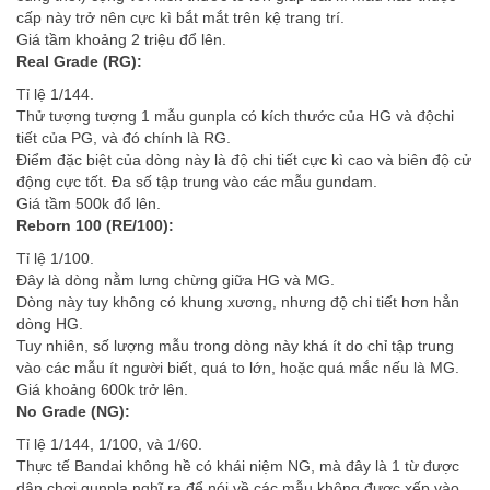
cấp này trở nên cực kì bắt mắt trên kệ trang trí.
Giá tầm khoảng 2 triệu đổ lên.
Real Grade (RG):
Tỉ lệ 1/144.
Thử tượng tượng 1 mẫu gunpla có kích thước của HG và độchi
tiết của PG, và đó chính là RG.
Điểm đặc biệt của dòng này là độ chi tiết cực kì cao và biên độ cử
động cực tốt. Đa số tập trung vào các mẫu gundam.
Giá tầm 500k đổ lên.
Reborn 100 (RE/100):
Tỉ lệ 1/100.
Đây là dòng nằm lưng chừng giữa HG và MG.
Dòng này tuy không có khung xương, nhưng độ chi tiết hơn hẳn
dòng HG.
Tuy nhiên, số lượng mẫu trong dòng này khá ít do chỉ tập trung
vào các mẫu ít người biết, quá to lớn, hoặc quá mắc nếu là MG.
Giá khoảng 600k trở lên.
No Grade (NG):
Tỉ lệ 1/144, 1/100, và 1/60.
Thực tế Bandai không hề có khái niệm NG, mà đây là 1 từ được
dân chơi gunpla nghĩ ra để nói về các mẫu không được xếp vào