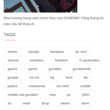
Khai trương trang web chính thức của GUNDAM! Cổng thông tin
toàn cầu kế thừa di...
TAGS
anime
bandai
barbatos
do choi
eternal
evolution
freedom
G generation
gacha
game
gundam
gundaminfo
gunpla
ha noi
hg
hunt
ibo
justice
metaverse
mo hinh
mobile
mobile suit gundam
new
pc
phim
sd
seed
shop
steam
store