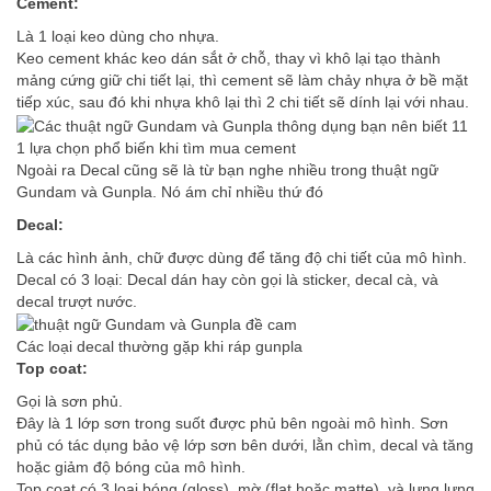
Cement:
Là 1 loại keo dùng cho nhựa.
Keo cement khác keo dán sắt ở chỗ, thay vì khô lại tạo thành
mảng cứng giữ chi tiết lại, thì cement sẽ làm chảy nhựa ở bề mặt
tiếp xúc, sau đó khi nhựa khô lại thì 2 chi tiết sẽ dính lại với nhau.
1 lựa chọn phổ biến khi tìm mua cement
Ngoài ra Decal cũng sẽ là từ bạn nghe nhiều trong thuật ngữ
Gundam và Gunpla. Nó ám chỉ nhiều thứ đó
Decal:
Là các hình ảnh, chữ được dùng để tăng độ chi tiết của mô hình.
Decal có 3 loại: Decal dán hay còn gọi là sticker, decal cà, và
decal trượt nước.
Các loại decal thường gặp khi ráp gunpla
Top coat:
Gọi là sơn phủ.
Đây là 1 lớp sơn trong suốt được phủ bên ngoài mô hình. Sơn
phủ có tác dụng bảo vệ lớp sơn bên dưới, lằn chìm, decal và tăng
hoặc giảm độ bóng của mô hình.
Top coat có 3 loại bóng (gloss), mờ (flat hoặc matte), và lưng lưng