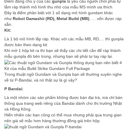
Điểm đáng chú ý của các
gunpla
là yêu cầu người chơi phải tự
lắm ráp thành mô hình thu nhỏ của mẫu MS mình ưa thích.
Đây là điểm phân biệt với 1 số dạng mô hình gundam khác
như
Robot Damashii (RD), Metal Build (MB)
, … vốn được ráp
sẵn.
Kit:
Là 1 bộ mô hình lắp ráp. Khác với các mẫu MB, RD,… thì gunpla
được bán theo dạng kit.
Khi mở 1 hộp kit ra thì bạn sẽ thấy các chi tiết cần để ráp thành
mẫu gunpla đó bên trong, nhưng bạn sẽ phải tự tay ráp lại.
Kit của mẫu Build Strike Gundam Full Package
Trong thuật ngữ Gundam và Gunpla bạn sẽ thường xuyên nghe
về từ P-Bandai, và nó thật sự là gì vậy?
P Bandai:
Là một nhóm các sản phẩm không được bán đại trà, mà chỉ bán
thông qua trang web riêng của Bandai dành cho thị trường Nhật
và Hồng Kông.
Hiển nhiên các bạn cũng có thể mua nhưng phải qua trung gian
nên giá sẽ mắc hơn hàng thường đồng giá trên hộp.