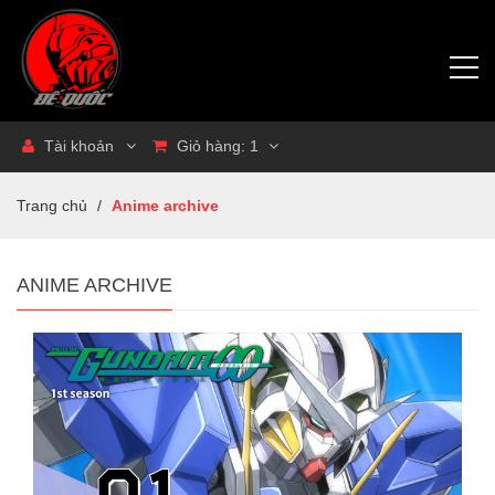
Tài khoản
Giỏ hàng:
1
Trang chủ
/
Anime archive
ANIME ARCHIVE