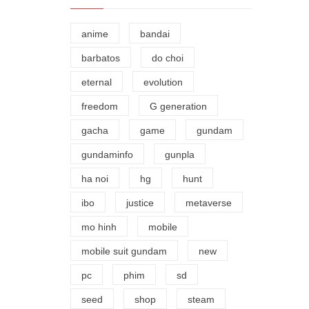
anime
bandai
barbatos
do choi
eternal
evolution
freedom
G generation
gacha
game
gundam
gundaminfo
gunpla
ha noi
hg
hunt
ibo
justice
metaverse
mo hinh
mobile
mobile suit gundam
new
pc
phim
sd
seed
shop
steam