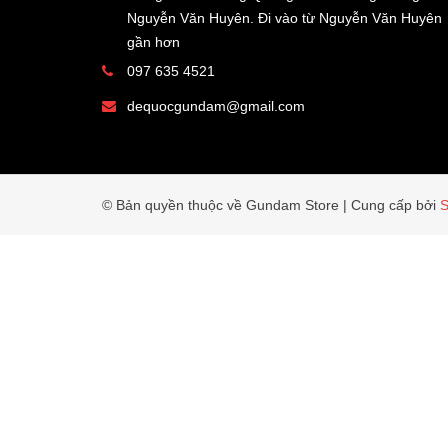
Nguyễn Văn Huyên. Đi vào từ Nguyễn Văn Huyên
gần hơn
097 635 4521
dequocgundam@gmail.com
© Bản quyền thuộc về Gundam Store
|
Cung cấp bởi