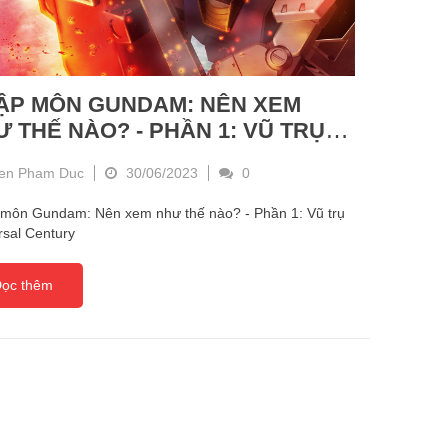
ẬP MÔN GUNDAM: NÊN XEM
 THẾ NÀO? - PHẦN 1: VŨ TRỤ
IVERSAL CENTURY
ien Pham Duc
30/06/2023
0
môn Gundam: Nên xem như thế nào? - Phần 1: Vũ trụ
rsal Century
ọc thêm