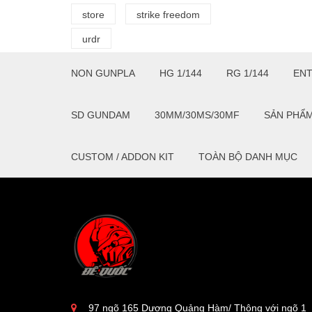
store
strike freedom
urdr
NON GUNPLA
HG 1/144
RG 1/144
EN
SD GUNDAM
30MM/30MS/30MF
SẢN PHẨ
CUSTOM / ADDON KIT
TOÀN BỘ DANH MỤC
97 ngõ 165 Dương Quảng Hàm/ Thông với ngõ 1