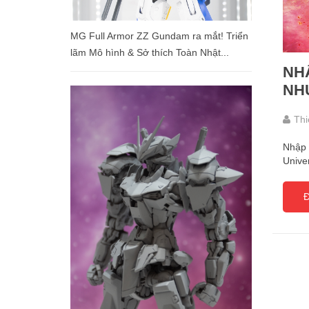
MG Full Armor ΖΖ Gundam ra mắt! Triển
lãm Mô hình & Sở thích Toàn Nhật...
NH
NHƯ
UN
Th
Nhập 
Unive
Đ