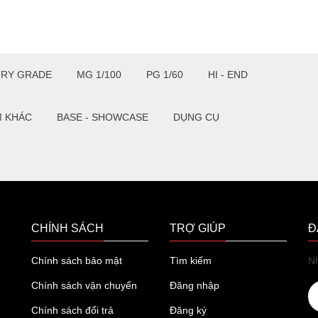
TRY GRADE
MG 1/100
PG 1/60
HI - END
M KHÁC
BASE - SHOWCASE
DỤNG CỤ
CHÍNH SÁCH
TRỢ GIÚP
Đ
Chính sách bảo mật
Tìm kiếm
Nh
Chính sách vận chuyển
Đăng nhập
Chính sách đổi trả
Đăng ký