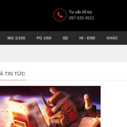
Tư vấn hỗ trợ
097 635 4521
MG 1/100
PG 1/60
SD
HI - END
KHÁC
Ả TIN TỨC