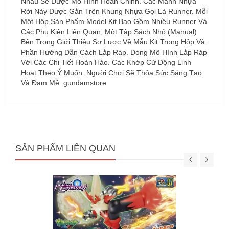
Nhau Sẽ Được Mô Hình Hoàn Chỉnh. Các Mảnh Nhựa
Rời Này Được Gắn Trên Khung Nhựa Gọi Là Runner. Mỗi
Một Hộp Sản Phẩm Model Kit Bao Gồm Nhiều Runner Và
Các Phụ Kiện Liên Quan, Một Tập Sách Nhỏ (Manual)
Bên Trong Giới Thiệu Sơ Lược Về Mẫu Kit Trong Hộp Và
Phần Hướng Dẫn Cách Lắp Ráp. Dòng Mô Hình Lắp Ráp
Với Các Chi Tiết Hoàn Hảo. Các Khớp Cử Động Linh
Hoạt Theo Ý Muốn. Người Chơi Sẽ Thỏa Sức Sáng Tạo
Và Đam Mê. gundamstore
SẢN PHẨM LIÊN QUAN