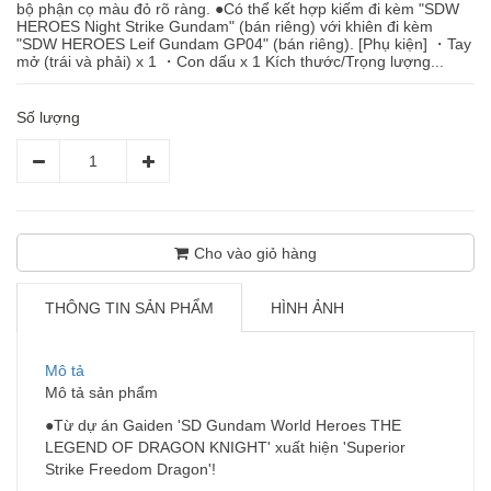
bộ phận cọ màu đỏ rõ ràng. ●Có thể kết hợp kiếm đi kèm "SDW
HEROES Night Strike Gundam" (bán riêng) với khiên đi kèm
"SDW HEROES Leif Gundam GP04" (bán riêng). [Phụ kiện] ・Tay
mở (trái và phải) x 1 ・Con dấu x 1 Kích thước/Trọng lượng...
Số lượng
Cho vào giỏ hàng
THÔNG TIN SẢN PHẨM
HÌNH ẢNH
Mô tả
Mô tả sản phẩm
●Từ dự án Gaiden 'SD Gundam World Heroes THE
LEGEND OF DRAGON KNIGHT' xuất hiện 'Superior
Strike Freedom Dragon'!