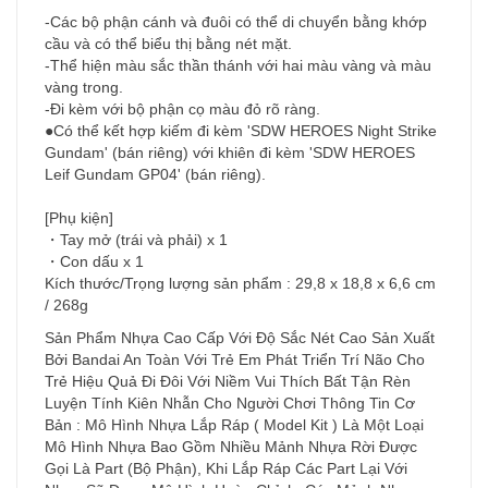
-Các bộ phận cánh và đuôi có thể di chuyển bằng khớp
cầu và có thể biểu thị bằng nét mặt.
-Thể hiện màu sắc thần thánh với hai màu vàng và màu
vàng trong.
-Đi kèm với bộ phận cọ màu đỏ rõ ràng.
●Có thể kết hợp kiếm đi kèm 'SDW HEROES Night Strike
Gundam' (bán riêng) với khiên đi kèm 'SDW HEROES
Leif Gundam GP04' (bán riêng).
[Phụ kiện]
・Tay mở (trái và phải) x 1
・Con dấu x 1
Kích thước/Trọng lượng sản phẩm : 29,8 x 18,8 x 6,6 cm
/ 268g
Sản Phẩm Nhựa Cao Cấp Với Độ Sắc Nét Cao Sản Xuất
Bởi Bandai An Toàn Với Trẻ Em Phát Triển Trí Não Cho
Trẻ Hiệu Quả Đi Đôi Với Niềm Vui Thích Bất Tận Rèn
Luyện Tính Kiên Nhẫn Cho Người Chơi Thông Tin Cơ
Bản : Mô Hình Nhựa Lắp Ráp ( Model Kit ) Là Một Loại
Mô Hình Nhựa Bao Gồm Nhiều Mảnh Nhựa Rời Được
Gọi Là Part (Bộ Phận), Khi Lắp Ráp Các Part Lại Với