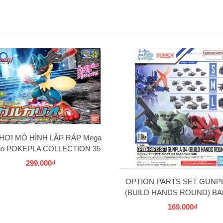
HƠI MÔ HÌNH LẮP RÁP Mega
rio POKEPLA COLLECTION 35
SELECT SERIES BANDAI
299.000₫
OPTION PARTS SET GUNPL
(BUILD HANDS ROUND) BA
169.000₫