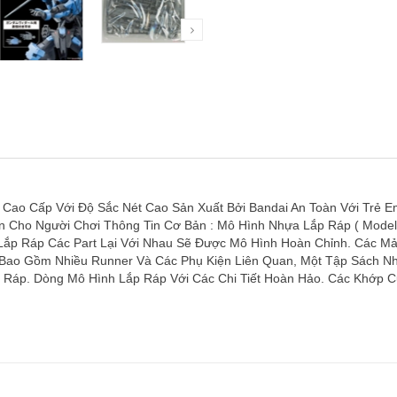
o Cấp Với Độ Sắc Nét Cao Sản Xuất Bởi Bandai An Toàn Với Trẻ Em 
n Cho Người Chơi Thông Tin Cơ Bản : Mô Hình Nhựa Lắp Ráp ( Model
 Lắp Ráp Các Part Lại Với Nhau Sẽ Được Mô Hình Hoàn Chỉnh. Các 
 Bao Gồm Nhiều Runner Và Các Phụ Kiện Liên Quan, Một Tập Sách Nh
Ráp. Dòng Mô Hình Lắp Ráp Với Các Chi Tiết Hoàn Hảo. Các Khớp C