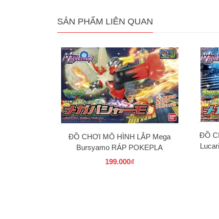
SẢN PHẨM LIÊN QUAN
ĐỒ C
ĐỒ CHƠI MÔ HÌNH LẮP Mega
Luca
Bursyamo RÁP POKEPLA
COLLECTION 37 SELECT SERIES
199.000₫
BANDAI