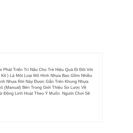
Phát Triển Trí Não Cho Trẻ Hiệu Quả Đi Đôi Với
 Kit ) Là Một Loại Mô Hình Nhựa Bao Gồm Nhiều
Mảnh Nhựa Rời Này Được Gắn Trên Khung Nhựa
ỏ (Manual) Bên Trong Giới Thiệu Sơ Lược Về
ử Động Linh Hoạt Theo Ý Muốn. Người Chơi Sẽ