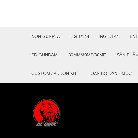
NON GUNPLA
HG 1/144
RG 1/144
EN
SD GUNDAM
30MM/30MS/30MF
SẢN PHẨ
CUSTOM / ADDON KIT
TOÀN BỘ DANH MỤC