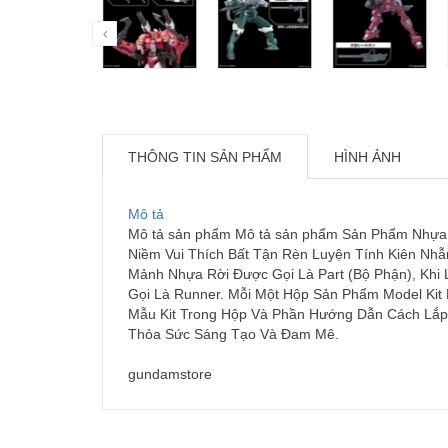
THÔNG TIN SẢN PHẨM
HÌNH ẢNH
Mô tả
Mô tả sản phẩm Mô tả sản phẩm Sản Phẩm Nhựa Ca
Niềm Vui Thích Bất Tận Rèn Luyện Tính Kiên Nhẫ
Mảnh Nhựa Rời Được Gọi Là Part (Bộ Phận), Khi
Gọi Là Runner. Mỗi Một Hộp Sản Phẩm Model Kit
Mẫu Kit Trong Hộp Và Phần Hướng Dẫn Cách Lắp 
Thỏa Sức Sáng Tạo Và Đam Mê.
gundamstore