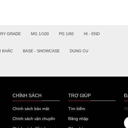
TRY GRADE
MG 1/100
PG 1/60
HI - END
M KHÁC
BASE - SHOWCASE
DỤNG CỤ
CHÍNH SÁCH
TRỢ GIÚP
Đ
Chính sách bảo mật
Tìm kiếm
Nh
Chính sách vận chuyển
Đăng nhập