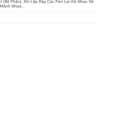
 (Bộ Phận), Khi Lắp Ráp Các Part Lại Với Nhau Sẽ
 Mảnh Nhựa...