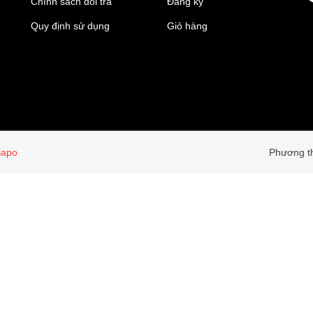
Chính sách đổi trả
Đăng ký
Quy định sử dụng
Giỏ hàng
Sapo
Phương th