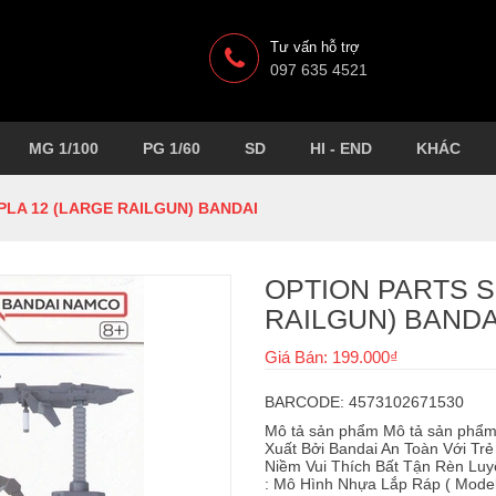
Tư vấn hỗ trợ
097 635 4521
MG 1/100
PG 1/60
SD
HI - END
KHÁC
PLA 12 (LARGE RAILGUN) BANDAI
OPTION PARTS S
RAILGUN) BANDA
Giá Bán: 199.000₫
BARCODE: 4573102671530
Mô tả sản phẩm Mô tả sản phẩ
Xuất Bởi Bandai An Toàn Với Trẻ
Niềm Vui Thích Bất Tận Rèn Lu
: Mô Hình Nhựa Lắp Ráp ( Model