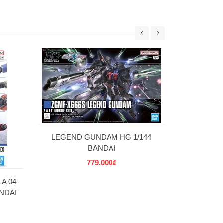
30MS SIS-W00
C] 
69
LEGEND GUNDAM HG 1/144
BANDAI
779.000₫
A 04
NDAI