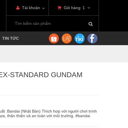
Tài khoản
Giỏ hàng:
1
TIN TỨC
D EX-STANDARD GUNDAM
xuất :Bandai (Nhật Bản) Thích hợp với người chơi trình
hựa, thân thiện và an toàn với môi trường. #bandai