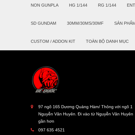
NON GUNPLA
HG 1/144
RG 1/144
EN
SD GUNDAM
30MM/30MS/30MF
SẢN PHẨ
CUSTOM / ADDON KIT
TOÀN BỘ DANH MỤC
97 ngõ 165 Dương Quảng Hàm/ Thông với ngõ 1
Nguyễn Văn Huyên. Đi vào từ Nguyễn Văn Huyên
gần hơn
097 635 4521