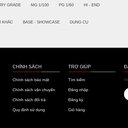
TRY GRADE
MG 1/100
PG 1/60
HI - END
M KHÁC
BASE - SHOWCASE
DỤNG CỤ
CHÍNH SÁCH
TRỢ GIÚP
Đ
Chính sách bảo mật
Tìm kiếm
Nh
Chính sách vận chuyển
Đăng nhập
Chính sách đổi trả
Đăng ký
Quy định sử dụng
Giỏ hàng