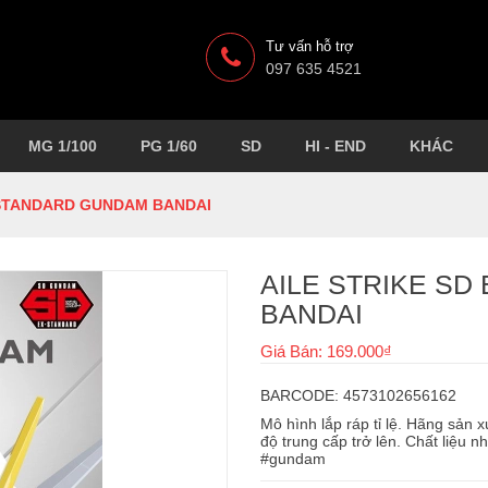
Tư vấn hỗ trợ
097 635 4521
MG 1/100
PG 1/60
SD
HI - END
KHÁC
-STANDARD GUNDAM BANDAI
AILE STRIKE S
BANDAI
Giá Bán: 169.000₫
BARCODE: 4573102656162
Mô hình lắp ráp tỉ lệ. Hãng sản 
độ trung cấp trở lên. Chất liệu n
#gundam