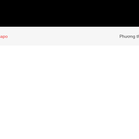
Sapo
Phương th