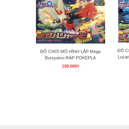
ĐỒ C
ĐỒ CHƠI MÔ HÌNH LẮP Mega
Luca
Bursyamo RÁP POKEPLA
COLLECTION 37 SELECT SERIES
199.000₫
BANDAI