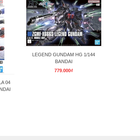
30MS SIS-W00
C] 
69
LEGEND GUNDAM HG 1/144
BANDAI
779.000₫
A 04
NDAI