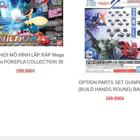
HƠI MÔ HÌNH LẮP RÁP Mega
rio POKEPLA COLLECTION 35
SELECT SERIES BANDAI
299.000₫
OPTION PARTS SET GUNPL
(BUILD HANDS ROUND) BA
169.000₫