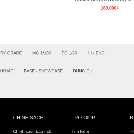
169.000₫
TRY GRADE
MG 1/100
PG 1/60
HI - END
M KHÁC
BASE - SHOWCASE
DỤNG CỤ
CHÍNH SÁCH
TRỢ GIÚP
Đ
Chính sách bảo mật
Tìm kiếm
Nh