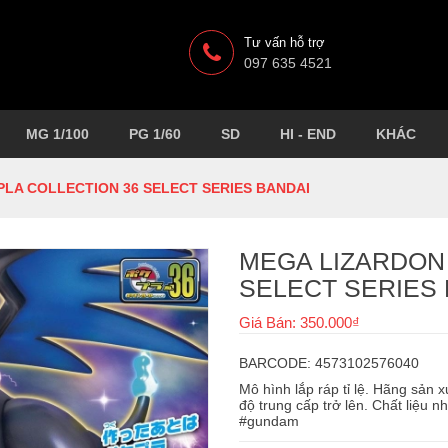
Tư vấn hỗ trợ
097 635 4521
MG 1/100
PG 1/60
SD
HI - END
KHÁC
LA COLLECTION 36 SELECT SERIES BANDAI
MEGA LIZARDON
SELECT SERIES
Giá Bán: 350.000₫
BARCODE: 4573102576040
Mô hình lắp ráp tỉ lệ. Hãng sản 
độ trung cấp trở lên. Chất liệu n
#gundam