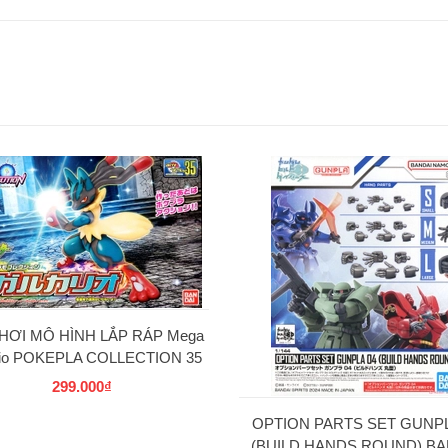
HƠI MÔ HÌNH LẮP RÁP Mega
rio POKEPLA COLLECTION 35
SELECT SERIES BANDAI
299.000₫
OPTION PARTS SET GUNPL
(BUILD HANDS ROUND) BA