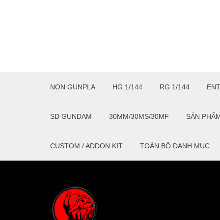
NON GUNPLA
HG 1/144
RG 1/144
EN
SD GUNDAM
30MM/30MS/30MF
SẢN PHẨ
CUSTOM / ADDON KIT
TOÀN BỘ DANH MỤC