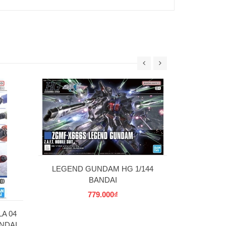
30MS SIS-W00
C] 
69
LEGEND GUNDAM HG 1/144
BANDAI
779.000₫
A 04
NDAI