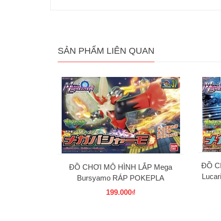
SẢN PHẨM LIÊN QUAN
ĐỒ C
ĐỒ CHƠI MÔ HÌNH LẮP Mega
Luca
Bursyamo RÁP POKEPLA
COLLECTION 37 SELECT SERIES
199.000₫
BANDAI