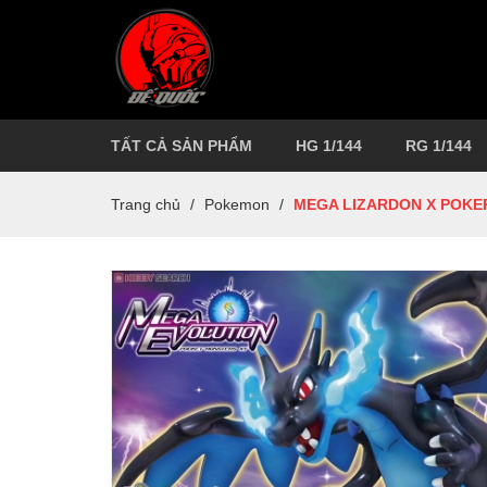
TẤT CẢ SẢN PHẨM
HG 1/144
RG 1/144
Trang chủ
/
Pokemon
/
MEGA LIZARDON X POKEP