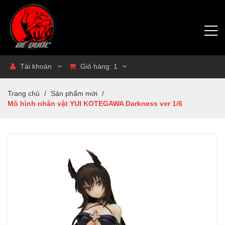
Tài khoản
Giỏ hàng:
1
Trang chủ
/
Sản phẩm mới
/
Mô hình nhân vật YUI KOTEGAWA Darkness ver 1/6