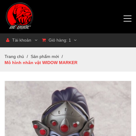
Tài khoản
Giỏ hàng:
1
Trang chủ
/
Sản phẩm mới
/
Mô hình nhân vật WIDOW MARKER