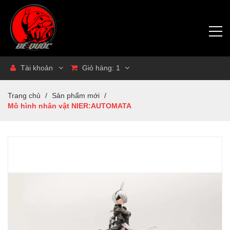
Tài khoản
Giỏ hàng:
1
Trang chủ
/
Sản phẩm mới
/
Mô hình nhân vật NIER:AUTOMATA