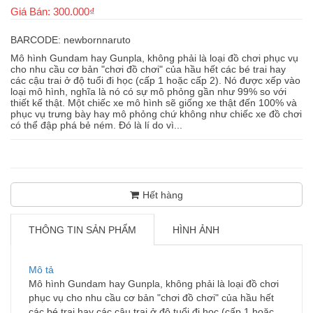
Giá Bán: 300.000₫
BARCODE: newbornnaruto
Mô hình Gundam hay Gunpla, không phải là loại đồ chơi phục vụ
cho nhu cầu cơ bản "chơi đồ chơi" của hầu hết các bé trai hay
các cậu trai ở độ tuổi đi học (cấp 1 hoặc cấp 2). Nó được xếp vào
loại mô hình, nghĩa là nó có sự mô phỏng gần như 99% so với
thiết kế thật. Một chiếc xe mô hình sẽ giống xe thật đến 100% và
phục vụ trưng bày hay mô phỏng chứ không như chiếc xe đồ chơi
có thể đập phá bẻ ném. Đó là lí do vì...
Hết hàng
THÔNG TIN SẢN PHẨM
HÌNH ẢNH
Mô tả
Mô hình Gundam hay Gunpla, không phải là loại đồ chơi
phục vụ cho nhu cầu cơ bản "chơi đồ chơi" của hầu hết
các bé trai hay các cậu trai ở độ tuổi đi học (cấp 1 hoặc