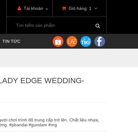
Tài khoản
Giỏ hàng:
1
TIN TỨC
t LADY EDGE WEDDING-
ời chơi trình độ trung cấp trở lên. Chất liệu nhựa,
trường. #pbandai #gundam #mg