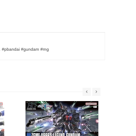
ờng. #pbandai #gundam #mg
30MS SIS-W00
C] 
69