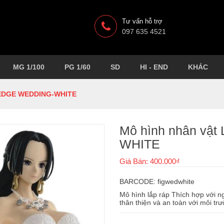
Tư vấn hỗ trợ
097 635 4521
MG 1/100
PG 1/60
SD
HI - END
KHÁC
 EDGE WEDDING-WHITE
Mô hình nhân vậ
WHITE
Giá Bán: 400.000₫
BARCODE: figwedwhite
Mô hình lắp ráp Thích hợp với ngư
thân thiện và an toàn với môi 