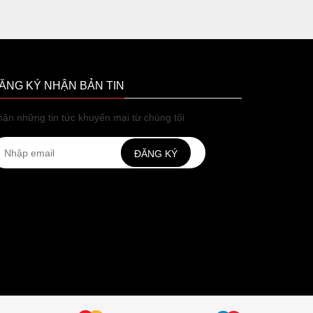
ĂNG KÝ NHẬN BẢN TIN
ận những tin tức khuyến mại từ chúng tôi
ĐĂNG KÝ