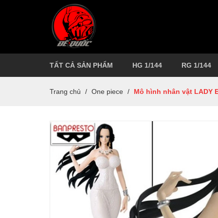
TẤT CẢ SẢN PHẨM
HG 1/144
RG 1/144
Trang chủ
/
One piece
/
Mô hình nhân vật LADY