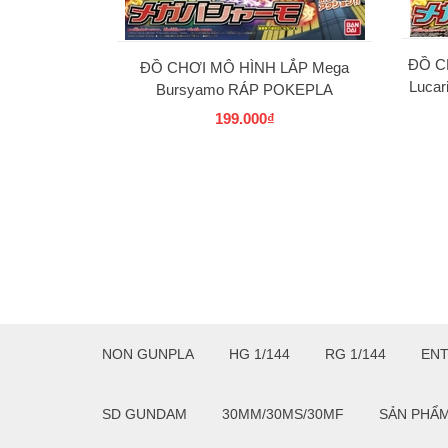
ĐỒ C
ĐỒ CHƠI MÔ HÌNH LẮP Mega
Luca
Bursyamo RÁP POKEPLA
COLLECTION 37 SELECT SERIES
199.000₫
BANDAI
NON GUNPLA
HG 1/144
RG 1/144
EN
SD GUNDAM
30MM/30MS/30MF
SẢN PHẨ