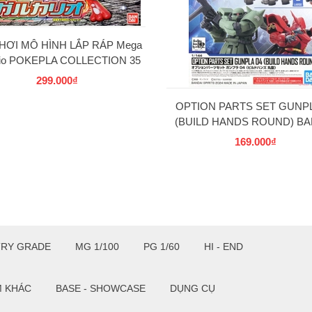
HƠI MÔ HÌNH LẮP RÁP Mega
rio POKEPLA COLLECTION 35
SELECT SERIES BANDAI
299.000₫
OPTION PARTS SET GUNPL
(BUILD HANDS ROUND) BA
169.000₫
TRY GRADE
MG 1/100
PG 1/60
HI - END
M KHÁC
BASE - SHOWCASE
DỤNG CỤ