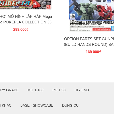
HƠI MÔ HÌNH LẮP RÁP Mega
rio POKEPLA COLLECTION 35
SELECT SERIES BANDAI
299.000₫
OPTION PARTS SET GUNPL
(BUILD HANDS ROUND) BA
169.000₫
TRY GRADE
MG 1/100
PG 1/60
HI - END
M KHÁC
BASE - SHOWCASE
DỤNG CỤ