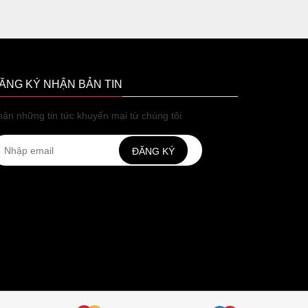
ĂNG KÝ NHẬN BẢN TIN
ận những tin tức khuyến mại từ chúng tôi
ĐĂNG KÝ