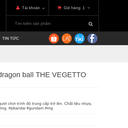
Tài khoản
Giỏ hàng:
1
TIN TỨC
 dragon ball THE VEGETTO
ời chơi trình độ trung cấp trở lên. Chất liệu nhựa,
trường. #pbandai #gundam #mg