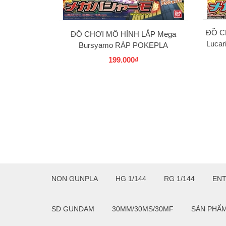
ĐỒ C
ĐỒ CHƠI MÔ HÌNH LẮP Mega
Luca
Bursyamo RÁP POKEPLA
COLLECTION 37 SELECT SERIES
199.000₫
BANDAI
NON GUNPLA
HG 1/144
RG 1/144
EN
SD GUNDAM
30MM/30MS/30MF
SẢN PHẨ