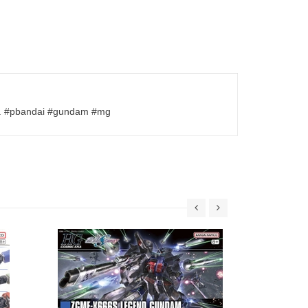
ờng. #pbandai #gundam #mg
30MS SIS-W00
C] 
69