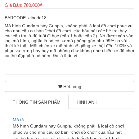
Giá Bán: 780.000₫
BARCODE: albedo18
Mô hình Gundam hay Gunpla, không phải là loại đồ chơi phục vụ
cho nhu cầu cơ bản "chơi đồ chơi" của hầu hết các bé trai hay
các cậu trai ở độ tuổi đi học (cấp 1 hoặc cấp 2). Nó được xếp vào
loại mô hình, nghĩa là nó có sự mô phỏng gần như 99% so với
thiết kế thật. Một chiếc xe mô hình sẽ giống xe thật đến 100% và
phục vụ trưng bày hay mô phỏng chứ không như chiếc xe đồ chơi
có thể đập phá bẻ ném. Đó là lí do vì...
Hết hàng
THÔNG TIN SẢN PHẨM
HÌNH ẢNH
Mô tả
Mô hình Gundam hay Gunpla, không phải là loại đồ chơi
phục vụ cho nhu cầu cơ bản "chơi đồ chơi" của hầu hết
các bé trai hay các cậu trai ở độ tuổi đi học (cấp 1 hoặc