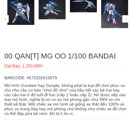
00 QAN[T] MG OO 1/100 BANDAI
Giá Bán: 1.150.000₫
BARCODE: 4573102615879
Mô hình Gundam hay Gunpla, không phải là loại đồ chơi phục vụ
cho nhu cầu cơ bản "chơi đồ chơi" của hầu hết các bé trai hay
các cậu trai ở độ tuổi đi học (cấp 1 hoặc cấp 2). Nó được xếp vào
loại mô hình, nghĩa là nó có sự mô phỏng gần như 99% so với
thiết kế thật. Một chiếc xe mô hình sẽ giống xe thật đến 100% và
phục vụ trưng bày hay mô phỏng chứ không như chiếc xe đồ chơi
có thể đập phá bẻ ném. Đó là lí do vì...