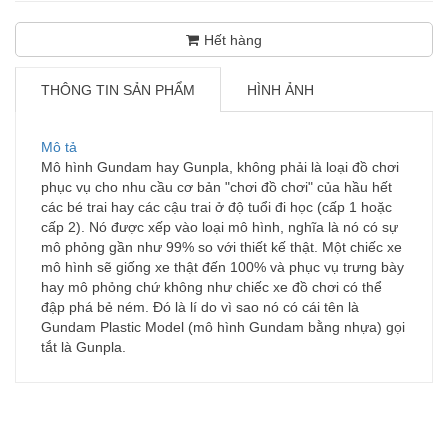
Hết hàng
THÔNG TIN SẢN PHẨM
HÌNH ẢNH
Mô tả
Mô hình Gundam hay Gunpla, không phải là loại đồ chơi
phục vụ cho nhu cầu cơ bản "chơi đồ chơi" của hầu hết
các bé trai hay các cậu trai ở độ tuổi đi học (cấp 1 hoặc
cấp 2). Nó được xếp vào loại mô hình, nghĩa là nó có sự
mô phỏng gần như 99% so với thiết kế thật. Một chiếc xe
mô hình sẽ giống xe thật đến 100% và phục vụ trưng bày
hay mô phỏng chứ không như chiếc xe đồ chơi có thể
đập phá bẻ ném. Đó là lí do vì sao nó có cái tên là
Gundam Plastic Model (mô hình Gundam bằng nhựa) gọi
tắt là Gunpla.