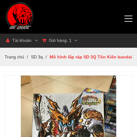
Tài khoản
Giỏ hàng:
1
Trang chủ
/
SD 3q
/
Mô hình lắp ráp SD 3Q Tôn Kiên bandai