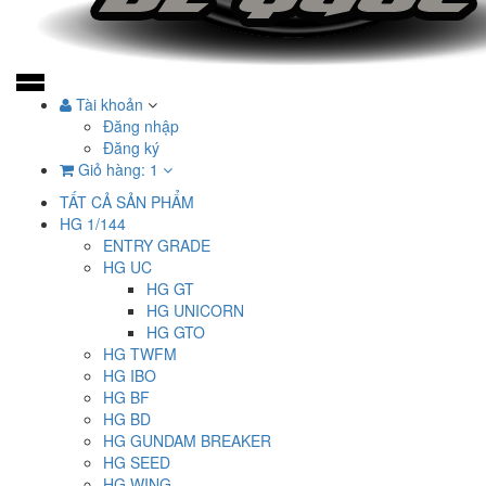
Tài khoản
Đăng nhập
Đăng ký
Giỏ hàng:
1
TẤT CẢ SẢN PHẨM
HG 1/144
ENTRY GRADE
HG UC
HG GT
HG UNICORN
HG GTO
HG TWFM
HG IBO
HG BF
HG BD
HG GUNDAM BREAKER
HG SEED
HG WING