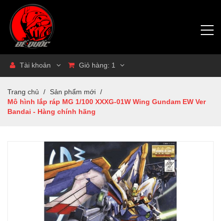
Tài khoản
Giỏ hàng:
1
Trang chủ
/
Sản phẩm mới
/
Mô hình lắp ráp MG 1/100 XXXG-01W Wing Gundam EW Ver
Bandai - Hàng chính hãng