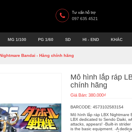
Tư vấn hỗ trợ
097 635 4521
MG 1/100
PG 1/60
SD
HI - END
KHÁC
 Nightmare Bandai - Hàng chính hãng
Mô hình lắp ráp L
chính hãng
Giá Bán: 380.000₫
BARCODE: 4573102583154
Mô hình lắp ráp LBX Nightmare B
LBX dedicated to Sendo Daiki, w
attacks, appears! -Built-in strid
is the basic equipment. -A dedica