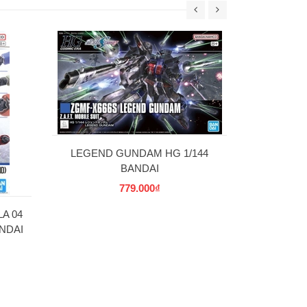
30MS SIS-W00
C] 
69
LEGEND GUNDAM HG 1/144
BANDAI
779.000₫
A 04
NDAI