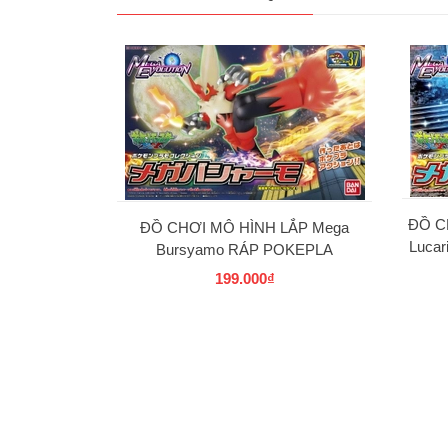
ĐỒ C
ĐỒ CHƠI MÔ HÌNH LẮP Mega
Luca
Bursyamo RÁP POKEPLA
COLLECTION 37 SELECT SERIES
199.000₫
BANDAI