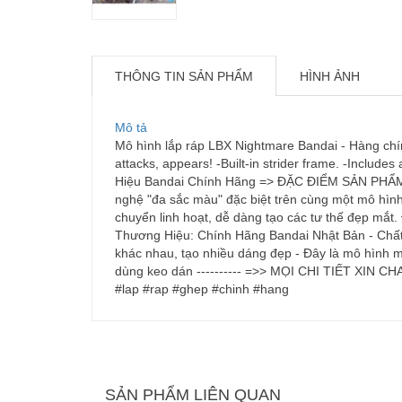
THÔNG TIN SẢN PHẨM
HÌNH ẢNH
Mô tả
Mô hình lắp ráp LBX Nightmare Bandai - Hàng chín
attacks, appears! -Built-in strider frame. -Include
Hiệu Bandai Chính Hãng => ĐẶC ĐIỂM SẢN PHẨM L
nghệ "đa sắc màu" đặc biệt trên cùng một mô hìn
chuyển linh hoạt, dễ dàng tạo các tư thế đẹp mắt.
Thương Hiệu: Chính Hãng Bandai Nhật Bản - Chất L
khác nhau, tạo nhiều dáng đẹp - Đây là mô hình 
dùng keo dán ---------- =>> MỌI CHI TIẾT XIN C
#lap #rap #ghep #chinh #hang
SẢN PHẨM LIÊN QUAN