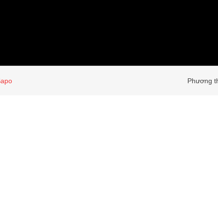
Sapo
Phương th