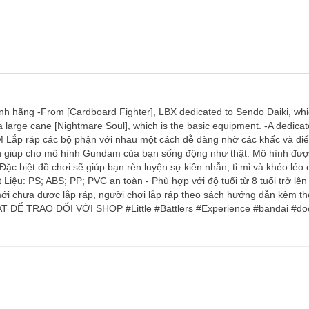
h hãng -From [Cardboard Fighter], LBX dedicated to Sendo Daiki, whi
s a large cane [Nightmare Soul], which is the basic equipment. -A dedica
ắp ráp các bộ phận với nhau một cách dễ dàng nhờ các khấc và điểm
h giúp cho mô hình Gundam của bạn sống động như thật. Mô hình được
 Đặc biệt đồ chơi sẽ giúp bạn rèn luyện sự kiên nhẫn, tỉ mỉ và khéo lé
iệu: PS; ABS; PP; PVC an toàn - Phù hợp với độ tuổi từ 8 tuổi trở lê
mới chưa được lắp ráp, người chơi lắp ráp theo sách hướng dẫn kèm 
HAT ĐỂ TRAO ĐỔI VỚI SHOP #Little #Battlers #Experience #bandai #do