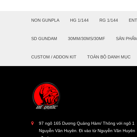
NON GUNPLA
HG 1/144
RG 1/144
EN
SD GUNDAM
30MM/30MS/30MF
SẢN PHẨ
CUSTOM / ADDON KIT
TOÀN BỘ DANH MỤC
97 ngõ 165 Dương Quảng Hàm/ Thông với ngõ 1
Nguyễn Văn Huyên. Đi vào từ Nguyễn Văn Huyên