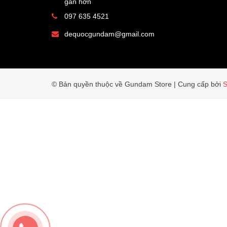
gần hơn
097 635 4521
dequocgundam@gmail.com
© Bản quyền thuộc về Gundam Store
|
Cung cấp bởi