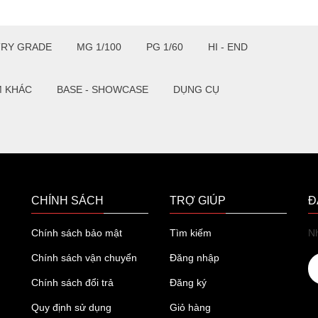
TRY GRADE
MG 1/100
PG 1/60
HI - END
M KHÁC
BASE - SHOWCASE
DỤNG CỤ
CHÍNH SÁCH
TRỢ GIÚP
Đ
Chính sách bảo mật
Tìm kiếm
Nh
Chính sách vận chuyển
Đăng nhập
Chính sách đổi trả
Đăng ký
Quy định sử dụng
Giỏ hàng