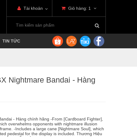
Tài khoản
Giỏ hàng:
1
TIN TỨC
BX Nightmare Bandai - Hàng
andai - Hàng chính hãng -From [Cardboard Fighter],
hich overwhelms opponents with nightmare illusion
er frame. -Includes a large cane [Nightmare Soul], which
ted pedestal for the display is included. Thương Hiệu