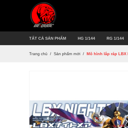
TẤT CẢ SẢN PHẨM
HG 1/144
RG 1/144
Trang chủ
/
Sản phẩm mới
/
Mô hình lắp ráp LBX