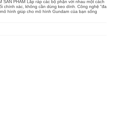
M SẢN PHẨM Lắp ráp các bộ phận với nhau một cách
ối chính xác, không cần dùng keo dính. Công nghệ "đa
t mô hình giúp cho mô hình Gundam của bạn sống