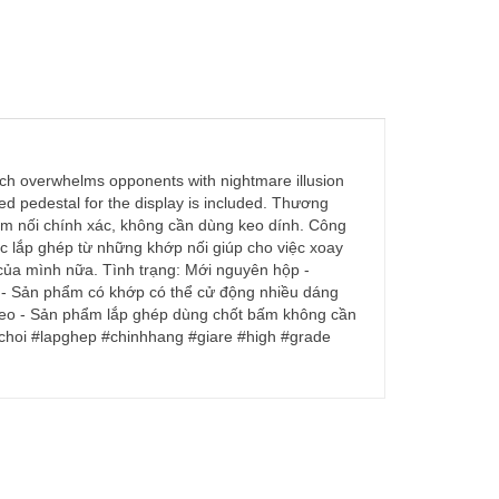
ch overwhelms opponents with nightmare illusion
ted pedestal for the display is included. Thương
 nối chính xác, không cần dùng keo dính. Công
 lắp ghép từ những khớp nối giúp cho việc xoay
o của mình nữa. Tình trạng: Mới nguyên hộp -
n - Sản phẩm có khớp có thể cử động nhiều dáng
theo - Sản phẩm lắp ghép dùng chốt bấm không cần
choi #lapghep #chinhhang #giare #high #grade