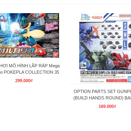
HƠI MÔ HÌNH LẮP RÁP Mega
rio POKEPLA COLLECTION 35
SELECT SERIES BANDAI
299.000₫
OPTION PARTS SET GUNPL
(BUILD HANDS ROUND) BA
169.000₫