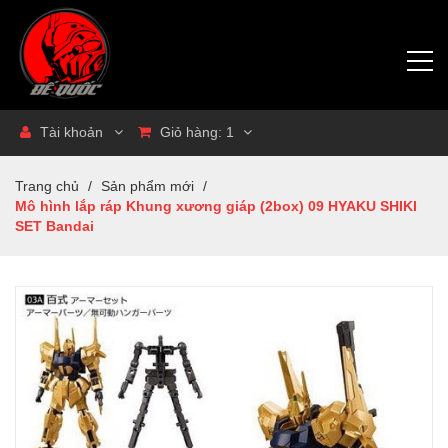
Tài khoản
Giỏ hàng:
1
Trang chủ
/
Sản phẩm mới
/
Mô hình lắp ráp Khung xương giáp (2box) 09 HYAKU SHIKI
SET Bandai