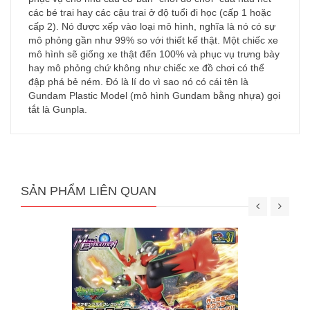
các bé trai hay các cậu trai ở độ tuổi đi học (cấp 1 hoặc
cấp 2). Nó được xếp vào loại mô hình, nghĩa là nó có sự
mô phỏng gần như 99% so với thiết kế thật. Một chiếc xe
mô hình sẽ giống xe thật đến 100% và phục vụ trưng bày
hay mô phỏng chứ không như chiếc xe đồ chơi có thể
đập phá bẻ ném. Đó là lí do vì sao nó có cái tên là
Gundam Plastic Model (mô hình Gundam bằng nhựa) gọi
tắt là Gunpla.
SẢN PHẨM LIÊN QUAN