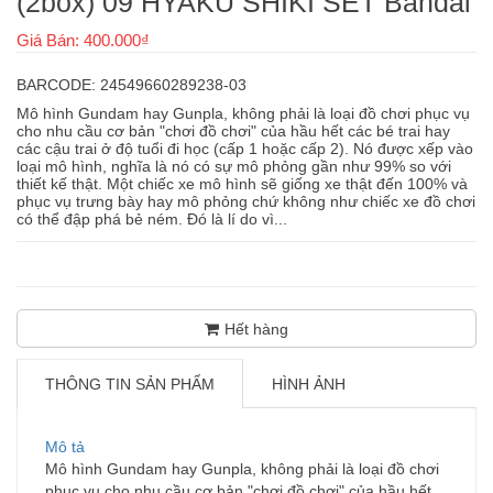
(2box) 09 HYAKU SHIKI SET Bandai
Giá Bán: 400.000₫
BARCODE: 24549660289238-03
Mô hình Gundam hay Gunpla, không phải là loại đồ chơi phục vụ
cho nhu cầu cơ bản "chơi đồ chơi" của hầu hết các bé trai hay
các cậu trai ở độ tuổi đi học (cấp 1 hoặc cấp 2). Nó được xếp vào
loại mô hình, nghĩa là nó có sự mô phỏng gần như 99% so với
thiết kế thật. Một chiếc xe mô hình sẽ giống xe thật đến 100% và
phục vụ trưng bày hay mô phỏng chứ không như chiếc xe đồ chơi
có thể đập phá bẻ ném. Đó là lí do vì...
Hết hàng
THÔNG TIN SẢN PHẨM
HÌNH ẢNH
Mô tả
Mô hình Gundam hay Gunpla, không phải là loại đồ chơi
phục vụ cho nhu cầu cơ bản "chơi đồ chơi" của hầu hết