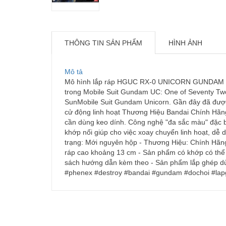
THÔNG TIN SẢN PHẨM
HÌNH ẢNH
Mô tả
Mô hình lắp ráp HGUC RX-0 UNICORN GUNDAM 03
trong Mobile Suit Gundam UC: One of Seventy Two
SunMobile Suit Gundam Unicorn. Gần đây đã đượ
cử động linh hoạt Thương Hiệu Bandai Chính Hãn
cần dùng keo dính. Công nghệ "đa sắc màu" đặc 
khớp nối giúp cho việc xoay chuyển linh hoạt, dễ 
trạng: Mới nguyên hộp - Thương Hiệu: Chính Hãng B
ráp cao khoảng 13 cm - Sản phẩm có khớp có thể 
sách hướng dẫn kèm theo - Sản phẩm lắp ghép d
#phenex #destroy #bandai #gundam #dochoi #lapg