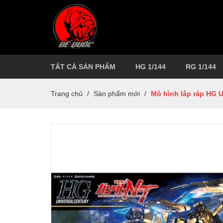
TẤT CẢ SẢN PHẨM
HG 1/144
RG 1/144
Trang chủ
/
Sản phẩm mới
/
Mô hình lắp ráp HG U