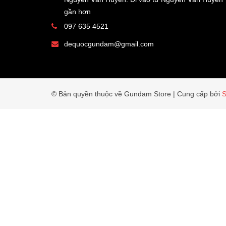
gần hơn
097 635 4521
dequocgundam@gmail.com
© Bản quyền thuộc về Gundam Store
|
Cung cấp bởi