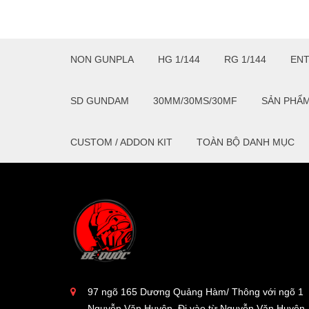
NON GUNPLA
HG 1/144
RG 1/144
EN
SD GUNDAM
30MM/30MS/30MF
SẢN PHẨ
CUSTOM / ADDON KIT
TOÀN BỘ DANH MỤC
97 ngõ 165 Dương Quảng Hàm/ Thông với ngõ 1
Nguyễn Văn Huyên. Đi vào từ Nguyễn Văn Huyên