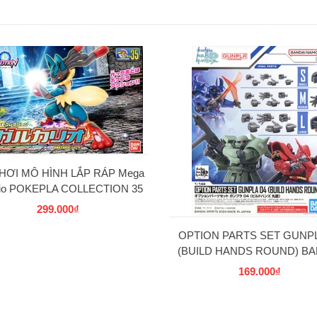
HƠI MÔ HÌNH LẮP RÁP Mega
rio POKEPLA COLLECTION 35
SELECT SERIES BANDAI
299.000₫
OPTION PARTS SET GUNPL
(BUILD HANDS ROUND) BA
169.000₫