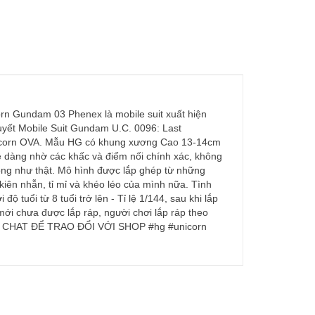
Gundam 03 Phenex là mobile suit xuất hiện
uyết Mobile Suit Gundam U.C. 0096: Last
nicorn OVA. Mẫu HG có khung xương Cao 13-14cm
dàng nhờ các khấc và điểm nối chính xác, không
ng như thật. Mô hình được lắp ghép từ những
 kiên nhẫn, tỉ mỉ và khéo léo của mình nữa. Tình
tuổi từ 8 tuổi trở lên - Tỉ lệ 1/144, sau khi lắp
ới chưa được lắp ráp, người chơi lắp ráp theo
XIN CHAT ĐỂ TRAO ĐỔI VỚI SHOP #hg #unicorn