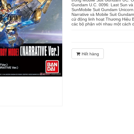
trong Mobile Suit Gundam UC: O
Gundam U.C. 0096: Last Sun và t
SunMobile Suit Gundam Unicorn
Narrative và Mobile Suit Gund
cử động linh hoạt Thương Hiệu
các bộ phận với nhau một cách d
Hết hàng