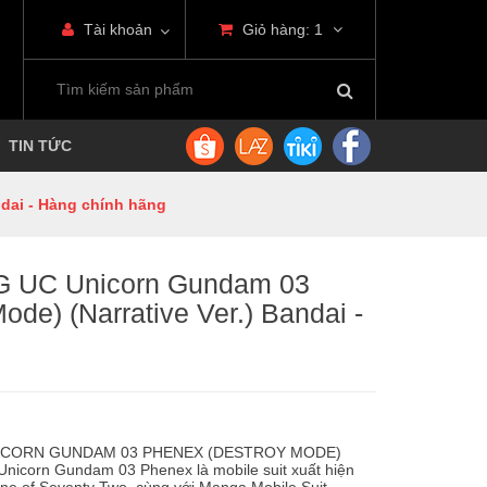
Tài khoản
Giỏ hàng:
1
TIN TỨC
ndai - Hàng chính hãng
HG UC Unicorn Gundam 03
de) (Narrative Ver.) Bandai -
 UNICORN GUNDAM 03 PHENEX (DESTROY MODE)
Unicorn Gundam 03 Phenex là mobile suit xuất hiện