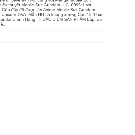
ne of Seventy Two, cùng với Manga Mobile Suit
iểu thuyết Mobile Suit Gundam U.C. 0096: Last
. Gần đây đã được lên Anime Mobile Suit Gundam
am Unicorn OVA. Mẫu HG có khung xương Cao 13-14cm
 Bandai Chính Hãng => ĐẶC ĐIỂM SẢN PHẨM Lắp ráp
ễ...