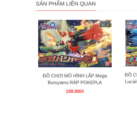
SẢN PHẨM LIÊN QUAN
ĐỒ C
ĐỒ CHƠI MÔ HÌNH LẮP Mega
Luca
Bursyamo RÁP POKEPLA
COLLECTION 37 SELECT SERIES
199.000₫
BANDAI