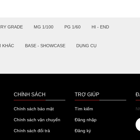
TRY GRADE
MG 1/100
PG 1/60
HI - END
M KHÁC
BASE - SHOWCASE
DỤNG CỤ
CHÍNH SÁCH
TRỢ GIÚP
Đ
Chính sách bảo mật
Tìm kiếm
Nh
Chính sách vận chuyển
Đăng nhập
Chính sách đổi trả
Đăng ký