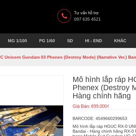
Tư vấn hỗ trợ
097 635 4521
MG 1/100
PG 1/60
SD
HI - END
KHÁC
C Unicorn Gundam 03 Phenex (Destroy Mode) (Narrative Ver.) Ba
Mô hình lắp ráp 
Phenex (Destroy Mo
Hàng chính hãng
Giá Bán: 699.000₫
BARCODE: 4549660299653
Mô hình lắp ráp HGUC RX-0
Bandai - Hàng chính hãng RX-0 