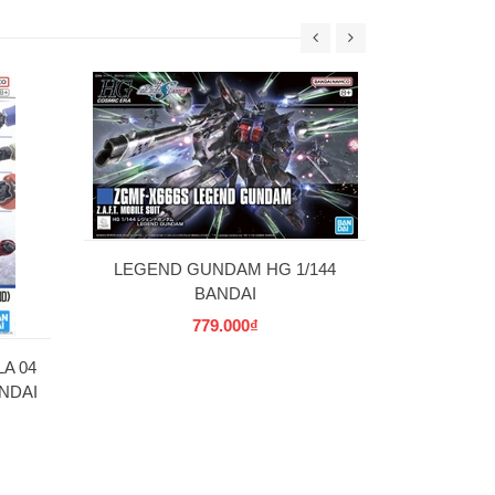
30MS SIS-W00
C] 
69
LEGEND GUNDAM HG 1/144
BANDAI
779.000₫
A 04
NDAI