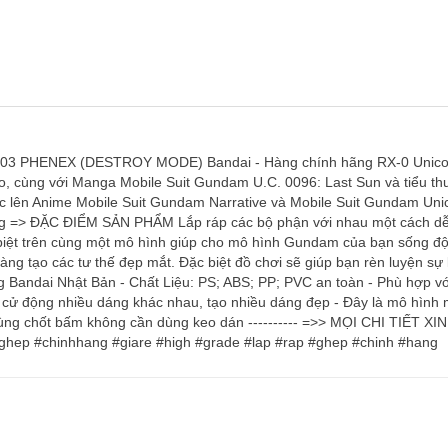
 PHENEX (DESTROY MODE) Bandai - Hàng chính hãng RX-0 Unicorn 
, cùng với Manga Mobile Suit Gundam U.C. 0096: Last Sun và tiểu th
c lên Anime Mobile Suit Gundam Narrative và Mobile Suit Gundam U
g => ĐẶC ĐIỂM SẢN PHẨM Lắp ráp các bộ phận với nhau một cách dễ 
biệt trên cùng một mô hình giúp cho mô hình Gundam của bạn sống độ
dàng tạo các tư thế đẹp mắt. Đặc biệt đồ chơi sẽ giúp bạn rèn luyện sự
andai Nhật Bản - Chất Liệu: PS; ABS; PP; PVC an toàn - Phù hợp với độ 
cử động nhiều dáng khác nhau, tạo nhiều dáng đẹp - Đây là mô hình m
ùng chốt bấm không cần dùng keo dán ---------- =>> MỌI CHI TIẾT 
hep #chinhhang #giare #high #grade #lap #rap #ghep #chinh #hang