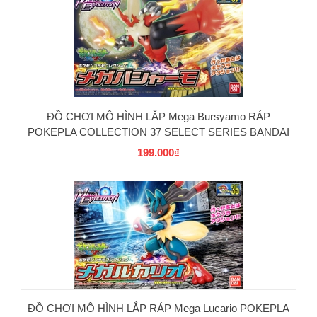
ĐỒ CHƠI MÔ HÌNH LẮP Mega Bursyamo RÁP
POKEPLA COLLECTION 37 SELECT SERIES BANDAI
199.000₫
PG
ĐỒ CHƠI MÔ HÌNH LẮP RÁP Mega Lucario POKEPLA