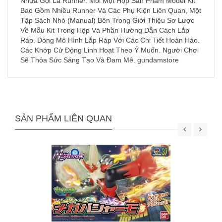
Nhựa Gọi Là Runner. Mỗi Một Hộp Sản Phẩm Model Kit
Bao Gồm Nhiều Runner Và Các Phụ Kiện Liên Quan, Một
Tập Sách Nhỏ (Manual) Bên Trong Giới Thiệu Sơ Lược
Về Mẫu Kit Trong Hộp Và Phần Hướng Dẫn Cách Lắp
Ráp. Dòng Mô Hình Lắp Ráp Với Các Chi Tiết Hoàn Hảo.
Các Khớp Cử Động Linh Hoạt Theo Ý Muốn. Người Chơi
Sẽ Thỏa Sức Sáng Tạo Và Đam Mê. gundamstore
SẢN PHẨM LIÊN QUAN