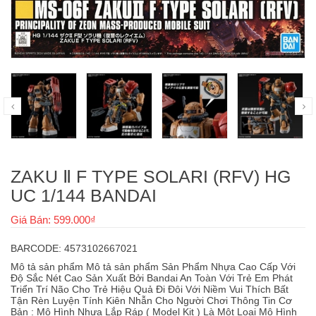
ZAKU Ⅱ F TYPE SOLARI (RFV) HG
UC 1/144 BANDAI
Giá Bán: 599.000₫
BARCODE: 4573102667021
Mô tả sản phẩm Mô tả sản phẩm Sản Phẩm Nhựa Cao Cấp Với
Độ Sắc Nét Cao Sản Xuất Bởi Bandai An Toàn Với Trẻ Em Phát
Triển Trí Não Cho Trẻ Hiệu Quả Đi Đôi Với Niềm Vui Thích Bất
Tận Rèn Luyện Tính Kiên Nhẫn Cho Người Chơi Thông Tin Cơ
Bản : Mô Hình Nhựa Lắp Ráp ( Model Kit ) Là Một Loại Mô Hình