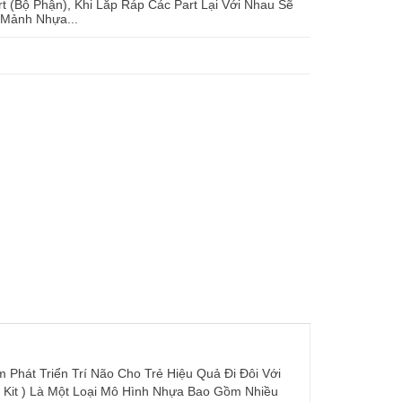
 (Bộ Phận), Khi Lắp Ráp Các Part Lại Với Nhau Sẽ
 Mảnh Nhựa...
Phát Triển Trí Não Cho Trẻ Hiệu Quả Đi Đôi Với
 Kit ) Là Một Loại Mô Hình Nhựa Bao Gồm Nhiều