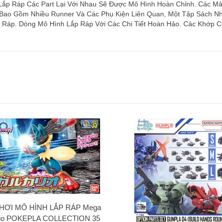
 Lắp Ráp Các Part Lại Với Nhau Sẽ Được Mô Hình Hoàn Chỉnh. Các 
 Bao Gồm Nhiều Runner Và Các Phụ Kiện Liên Quan, Một Tập Sách Nh
Ráp. Dòng Mô Hình Lắp Ráp Với Các Chi Tiết Hoàn Hảo. Các Khớp C
HƠI MÔ HÌNH LẮP RÁP Mega
rio POKEPLA COLLECTION 35