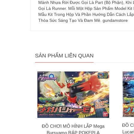
Mảnh Nhựa Rời Được Gọi Là Part (Bộ Phận), Khi
Gọi Là Runner. Mỗi Một Hộp Sản Phẩm Model Kit
Mẫu Kit Trong Hộp Và Phần Hướng Dẫn Cách Lắp 
Thỏa Sức Sáng Tạo Và Đam Mê. gundamstore
SẢN PHẨM LIÊN QUAN
ĐỒ C
ĐỒ CHƠI MÔ HÌNH LẮP Mega
Luca
Bursyamo RÁP POKEPLA