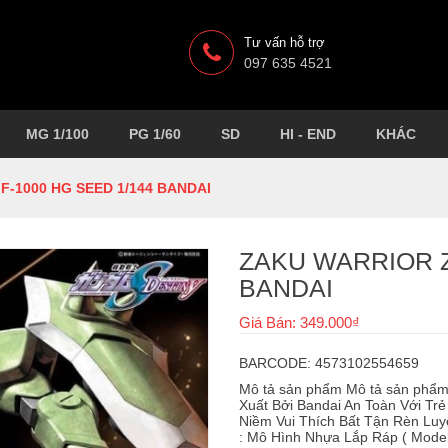
Tư vấn hỗ trợ
097 635 4521
MG 1/100
PG 1/60
SD
HI - END
KHÁC
-1000 HG SEED 1/144 BANDAI
ZAKU WARRIOR Z
BANDAI
Giá Bán: 349.000₫
BARCODE: 4573102554659
Mô tả sản phẩm Mô tả sản phẩ
Xuất Bởi Bandai An Toàn Với Trẻ
Niềm Vui Thích Bất Tận Rèn Lu
: Mô Hình Nhựa Lắp Ráp ( Model