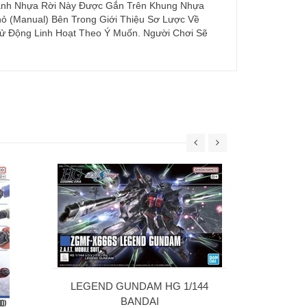
Mảnh Nhựa Rời Này Được Gắn Trên Khung Nhựa
ỏ (Manual) Bên Trong Giới Thiệu Sơ Lược Về
ử Động Linh Hoạt Theo Ý Muốn. Người Chơi Sẽ
30MS SIS-W00
C] 
69
LEGEND GUNDAM HG 1/144
BANDAI