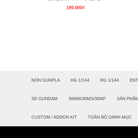
COLLECTION 37 SELECT SERIES
199.000₫
BANDAI
NON GUNPLA
HG 1/144
RG 1/144
EN
SD GUNDAM
30MM/30MS/30MF
SẢN PHẨ
CUSTOM / ADDON KIT
TOÀN BỘ DANH MỤC