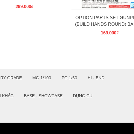
SELECT SERIES BANDAI
299.000₫
OPTION PARTS SET GUNPL
(BUILD HANDS ROUND) BA
169.000₫
TRY GRADE
MG 1/100
PG 1/60
HI - END
M KHÁC
BASE - SHOWCASE
DỤNG CỤ