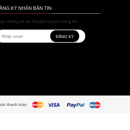
ĂNG KÝ NHẬN BẢN TIN
ận những tin tức khuyến mại từ chúng tôi
ĐĂNG KÝ
ức thanh toán: