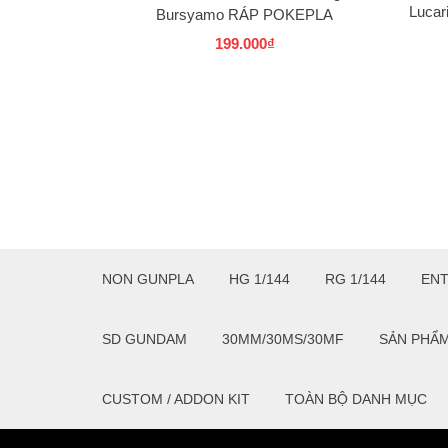
Luca
Bursyamo RÁP POKEPLA
COLLECTION 37 SELECT SERIES
199.000₫
BANDAI
NON GUNPLA
HG 1/144
RG 1/144
EN
SD GUNDAM
30MM/30MS/30MF
SẢN PHẨ
CUSTOM / ADDON KIT
TOÀN BỘ DANH MỤC