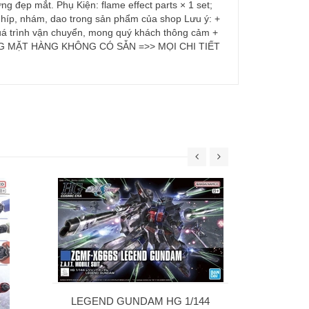
ng đẹp mắt. Phụ Kiện: flame effect parts × 1 set;
ềm, nhíp, nhám, dao trong sản phẩm của shop Lưu ý: +
quá trình vận chuyển, mong quý khách thông cảm +
I NHỮNG MẶT HÀNG KHÔNG CÓ SẴN =>> MỌI CHI TIẾT
30MS SIS-W00
C] 
69
LEGEND GUNDAM HG 1/144