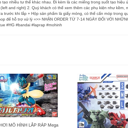
ép tạo nhiều tư thế khác nhau. Đi kèm là các miếng trong suốt tạo hiệu ứ
p hand (left and right) 2. Quý khách có thể xem thêm các phụ kiện như k
ra trước khi lắp + Hộp sản phẩm là giấy mỏng, có thể cấn móp trong 
iếp với shop để hỗ trợ xử lý =>> NHẬN ORDER TỪ 7-14 NGÀY ĐỐI VỚ
ue #HG #bandai #laprap #mohinh
HƠI MÔ HÌNH LẮP RÁP Mega