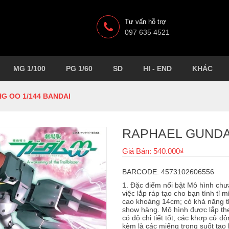
Tư vấn hỗ trợ
097 635 4521
MG 1/100
PG 1/60
SD
HI - END
KHÁC
G OO 1/144 BANDAI
RAPHAEL GUNDA
Giá Bán: 540.000₫
BARCODE: 4573102606556
1. Đặc điểm nổi bật Mô hình chưa
việc lắp ráp tạo cho bạn tính tỉ m
cao khoảng 14cm; có khả năng th
show hàng. Mô hình được lắp th
có độ chi tiết tốt; các khơp cử đ
kèm là các miếng trong suốt tạo 