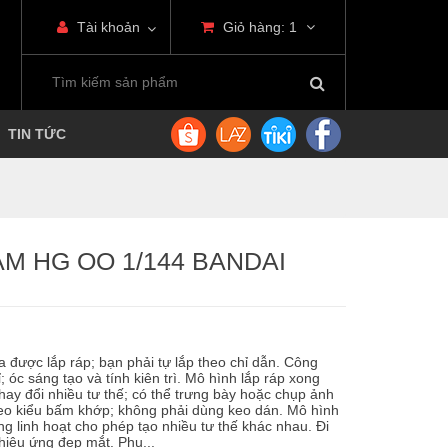
Tài khoản
Giỏ hàng:
1
TIN TỨC
M HG OO 1/144 BANDAI
 được lắp ráp; bạn phải tự lắp theo chỉ dẫn. Công
ỉ; óc sáng tạo và tính kiên trì. Mô hình lắp ráp xong
ay đổi nhiều tư thế; có thể trưng bày hoặc chụp ảnh
eo kiểu bấm khớp; không phải dùng keo dán. Mô hình
ộng linh hoạt cho phép tạo nhiều tư thế khác nhau. Đi
hiệu ứng đẹp mắt. Phụ...