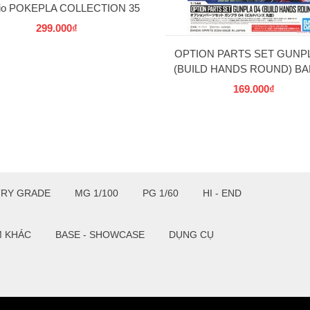
rio POKEPLA COLLECTION 35
SELECT SERIES BANDAI
299.000₫
OPTION PARTS SET GUNPL
(BUILD HANDS ROUND) BA
169.000₫
TRY GRADE
MG 1/100
PG 1/60
HI - END
M KHÁC
BASE - SHOWCASE
DỤNG CỤ