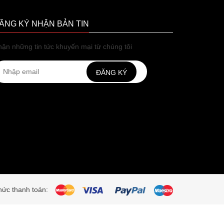
ĂNG KÝ NHẬN BẢN TIN
ận những tin tức khuyến mại từ chúng tôi
ĐĂNG KÝ
ức thanh toán: