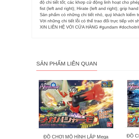
độ chi tiết tốt; các khơp cử động linh hoạt cho ph
fist (left and right); Hirate (left and right); gri
Sản phẩm có những chi tiết nhỏ, quý khách kiểm t
Với những chi tiết lỗi có thể trao đổi trực t
XIN LIÊN HỆ VỚI CỬA HÀNG #gundam #dochoitrit
SẢN PHẨM LIÊN QUAN
ĐỒ C
ĐỒ CHƠI MÔ HÌNH LẮP Mega