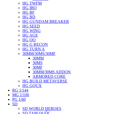
HG TWFM
HG IBO
HG BF
HG BD
HG GUNDAM BREAKER
HG SEED
HG WING
HG AGE
HG OO
HG G RECON
HG TURN A
30MM/30MS/30MF
30MM
30MS
30MF
30MM/30MS ADDON
ARMORED CORE
HG BUILD METAVERSE
HG GQUX
RG 1/144
MG 1/100
PG 1/60
SD
SD WORLD HEROES
SD TAM QUỐC