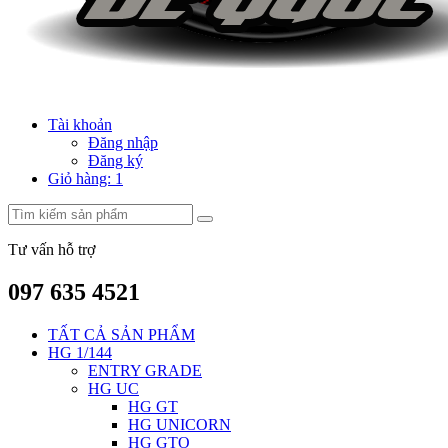
Tài khoản
Đăng nhập
Đăng ký
Giỏ hàng:
1
Tư vấn hỗ trợ
097 635 4521
TẤT CẢ SẢN PHẨM
HG 1/144
ENTRY GRADE
HG UC
HG GT
HG UNICORN
HG GTO