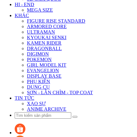
HI - END
MEGA SIZE
KHÁC
FIGURE RISE STANDARD
ARMORED CORE
ULTRAMAN
KYOUKAI SENKI
KAMEN RIDER
DRAGONBALL
DIGIMON
POKEMON
GIRL MODEL KIT
EVANGELION
DISPLAY BASE
PHỤ KIỆN
DỤNG CỤ
SƠN - LẰN CHÌM - TOP COAT
TIN TỨC
XẠO SỰ
ANIME ARCHIVE