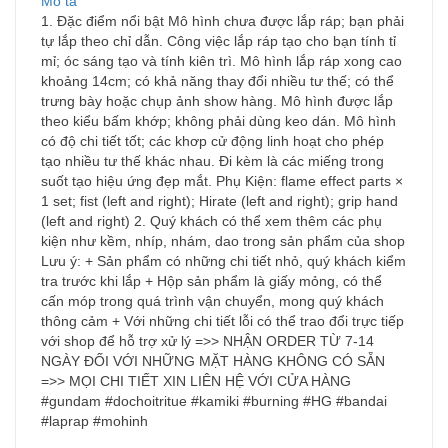
Mô tả
1. Đặc điểm nổi bật Mô hình chưa được lắp ráp; bạn phải
tự lắp theo chỉ dẫn. Công việc lắp ráp tạo cho bạn tính tỉ
mỉ; óc sáng tạo và tính kiên trì. Mô hình lắp ráp xong cao
khoảng 14cm; có khả năng thay đổi nhiều tư thế; có thể
trưng bày hoặc chụp ảnh show hàng. Mô hình được lắp
theo kiểu bấm khớp; không phải dùng keo dán. Mô hình
có độ chi tiết tốt; các khơp cử động linh hoạt cho phép
tạo nhiều tư thế khác nhau. Đi kèm là các miếng trong
suốt tạo hiệu ứng đẹp mắt. Phụ Kiện: flame effect parts ×
1 set; fist (left and right); Hirate (left and right); grip hand
(left and right) 2. Quý khách có thể xem thêm các phụ
kiện như kềm, nhíp, nhám, dao trong sản phẩm của shop
Lưu ý: + Sản phẩm có những chi tiết nhỏ, quý khách kiểm
tra trước khi lắp + Hộp sản phẩm là giấy mỏng, có thể
cấn móp trong quá trình vận chuyển, mong quý khách
thông cảm + Với những chi tiết lỗi có thể trao đổi trực tiếp
với shop để hỗ trợ xử lý =>> NHẬN ORDER TỪ 7-14
NGÀY ĐỐI VỚI NHỮNG MẶT HÀNG KHÔNG CÓ SẴN
=>> MỌI CHI TIẾT XIN LIÊN HỆ VỚI CỬA HÀNG
#gundam #dochoitritue #kamiki #burning #HG #bandai
#laprap #mohinh