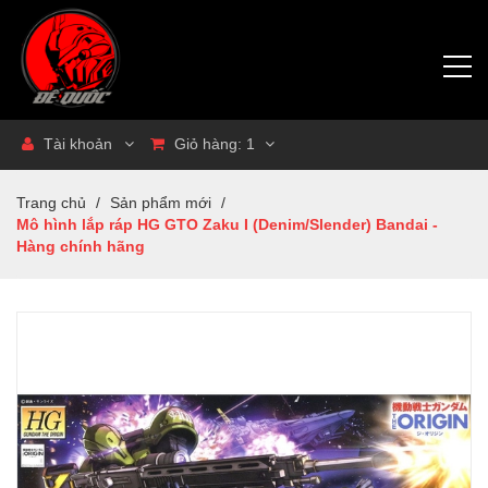
Tài khoản
Giỏ hàng:
1
Trang chủ
/
Sản phẩm mới
/
Mô hình lắp ráp HG GTO Zaku I (Denim/Slender) Bandai -
Hàng chính hãng