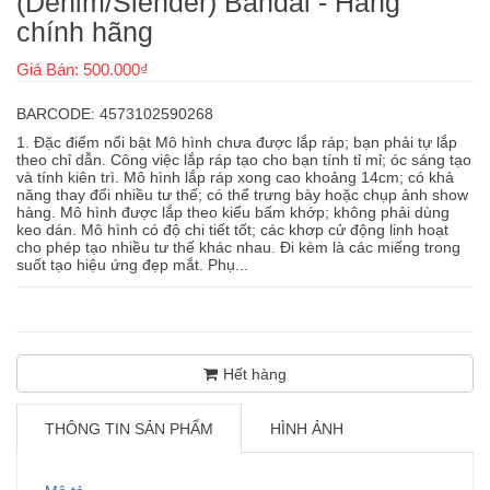
(Denim/Slender) Bandai - Hàng
chính hãng
Giá Bán: 500.000₫
BARCODE: 4573102590268
1. Đặc điểm nổi bật Mô hình chưa được lắp ráp; bạn phải tự lắp
theo chỉ dẫn. Công việc lắp ráp tạo cho bạn tính tỉ mỉ; óc sáng tạo
và tính kiên trì. Mô hình lắp ráp xong cao khoảng 14cm; có khả
năng thay đổi nhiều tư thế; có thể trưng bày hoặc chụp ảnh show
hàng. Mô hình được lắp theo kiểu bấm khớp; không phải dùng
keo dán. Mô hình có độ chi tiết tốt; các khơp cử động linh hoạt
cho phép tạo nhiều tư thế khác nhau. Đi kèm là các miếng trong
suốt tạo hiệu ứng đẹp mắt. Phụ...
Hết hàng
THÔNG TIN SẢN PHẨM
HÌNH ẢNH