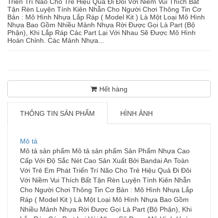
Triển Trí Não Cho Trẻ Hiệu Quả Đi Đôi Với Niềm Vui Thích Bất
Tận Rèn Luyện Tính Kiên Nhẫn Cho Người Chơi Thông Tin Cơ
Bản : Mô Hình Nhựa Lắp Ráp ( Model Kit ) Là Một Loại Mô Hình
Nhựa Bao Gồm Nhiều Mảnh Nhựa Rời Được Gọi Là Part (Bộ
Phận), Khi Lắp Ráp Các Part Lại Với Nhau Sẽ Được Mô Hình
Hoàn Chỉnh. Các Mảnh Nhựa...
Hết hàng
THÔNG TIN SẢN PHẨM
HÌNH ẢNH
Mô tả
Mô tả sản phẩm Mô tả sản phẩm Sản Phẩm Nhựa Cao
Cấp Với Độ Sắc Nét Cao Sản Xuất Bởi Bandai An Toàn
Với Trẻ Em Phát Triển Trí Não Cho Trẻ Hiệu Quả Đi Đôi
Với Niềm Vui Thích Bất Tận Rèn Luyện Tính Kiên Nhẫn
Cho Người Chơi Thông Tin Cơ Bản : Mô Hình Nhựa Lắp
Ráp ( Model Kit ) Là Một Loại Mô Hình Nhựa Bao Gồm
Nhiều Mảnh Nhựa Rời Được Gọi Là Part (Bộ Phận), Khi