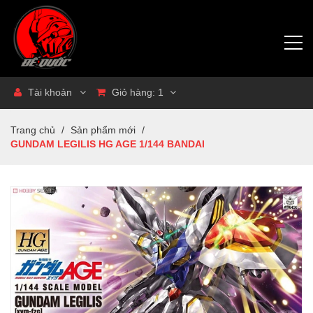
Tài khoản
Giỏ hàng:
1
Trang chủ
/
Sản phẩm mới
/
GUNDAM LEGILIS HG AGE 1/144 BANDAI