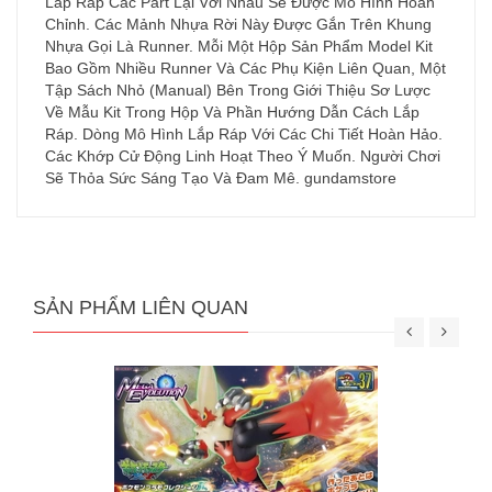
Lắp Ráp Các Part Lại Với Nhau Sẽ Được Mô Hình Hoàn
Chỉnh. Các Mảnh Nhựa Rời Này Được Gắn Trên Khung
Nhựa Gọi Là Runner. Mỗi Một Hộp Sản Phẩm Model Kit
Bao Gồm Nhiều Runner Và Các Phụ Kiện Liên Quan, Một
Tập Sách Nhỏ (Manual) Bên Trong Giới Thiệu Sơ Lược
Về Mẫu Kit Trong Hộp Và Phần Hướng Dẫn Cách Lắp
Ráp. Dòng Mô Hình Lắp Ráp Với Các Chi Tiết Hoàn Hảo.
Các Khớp Cử Động Linh Hoạt Theo Ý Muốn. Người Chơi
Sẽ Thỏa Sức Sáng Tạo Và Đam Mê. gundamstore
SẢN PHẨM LIÊN QUAN