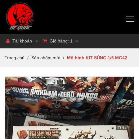
Tài khoản
Giỏ hàng:
1
Trang chủ
/
Sản phẩm mới
/
Mô hình KIT SÚNG 1/6 MG42