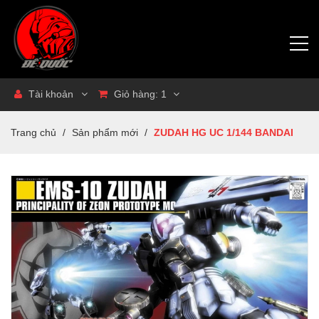
Tài khoản
Giỏ hàng:
1
Trang chủ
/
Sản phẩm mới
/
ZUDAH HG UC 1/144 BANDAI