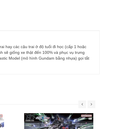
i hay các cậu trai ở độ tuổi đi học (cấp 1 hoặc
nh sẽ giống xe thật đến 100% và phục vụ trưng
lastic Model (mô hình Gundam bằng nhựa) gọi tắt
30MS SIS-W00