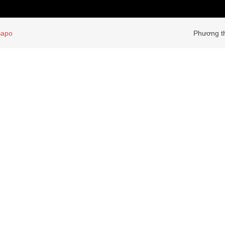
Sapo
Phương th