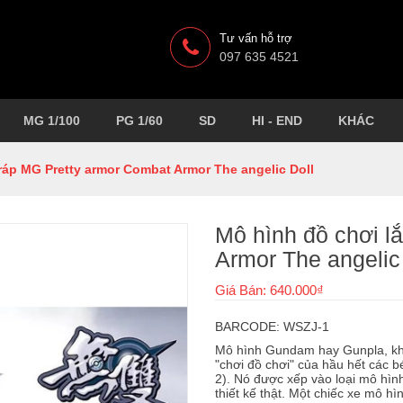
Tư vấn hỗ trợ
097 635 4521
MG 1/100
PG 1/60
SD
HI - END
KHÁC
ráp MG Pretty armor Combat Armor The angelic Doll
Mô hình đồ chơi l
Armor The angelic
Giá Bán: 640.000₫
BARCODE: WSZJ-1
Mô hình Gundam hay Gunpla, khô
"chơi đồ chơi" của hầu hết các bé
2). Nó được xếp vào loại mô hìn
thiết kế thật. Một chiếc xe mô h