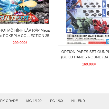
HƠI MÔ HÌNH LẮP RÁP Mega
rio POKEPLA COLLECTION 35
SELECT SERIES BANDAI
299.000₫
OPTION PARTS SET GUNPL
(BUILD HANDS ROUND) BA
169.000₫
TRY GRADE
MG 1/100
PG 1/60
HI - END