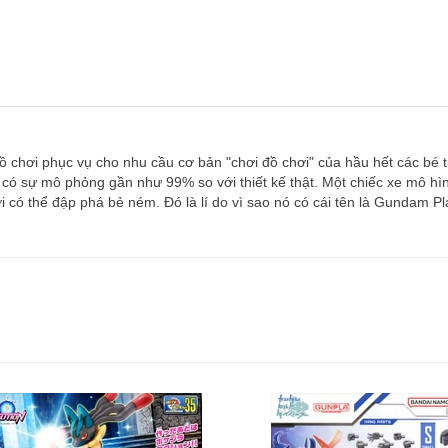
chơi phục vụ cho nhu cầu cơ bản "chơi đồ chơi" của hầu hết các bé tra
ó có sự mô phỏng gần như 99% so với thiết kế thật. Một chiếc xe mô hì
có thể đập phá bẻ ném. Đó là lí do vì sao nó có cái tên là Gundam P