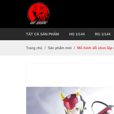
TẤT CẢ SẢN PHẨM
HG 1/144
RG 1/144
Trang chủ
/
Sản phẩm mới
/
Mô hình đồ chơi lắp 