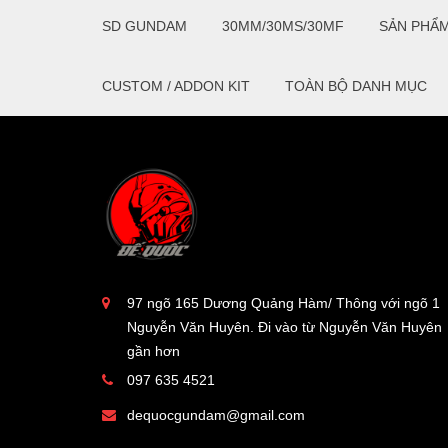
SD GUNDAM
30MM/30MS/30MF
SẢN PHẨ
CUSTOM / ADDON KIT
TOÀN BỘ DANH MỤC
97 ngõ 165 Dương Quảng Hàm/ Thông với ngõ 1
Nguyễn Văn Huyên. Đi vào từ Nguyễn Văn Huyên
gần hơn
097 635 4521
dequocgundam@gmail.com