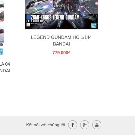
C] 
69
LEGEND GUNDAM HG 1/144
BANDAI
779.000₫
A 04
NDAI
Kết nối với chúng tôi