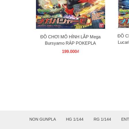
ĐỒ C
ĐỒ CHƠI MÔ HÌNH LẮP Mega
Luca
Bursyamo RÁP POKEPLA
COLLECTION 37 SELECT SERIES
199.000₫
BANDAI
NON GUNPLA
HG 1/144
RG 1/144
EN