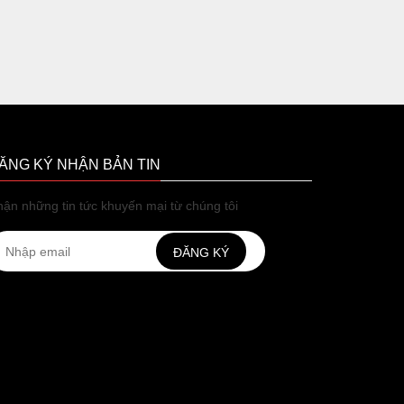
ĂNG KÝ NHẬN BẢN TIN
ận những tin tức khuyến mại từ chúng tôi
ĐĂNG KÝ