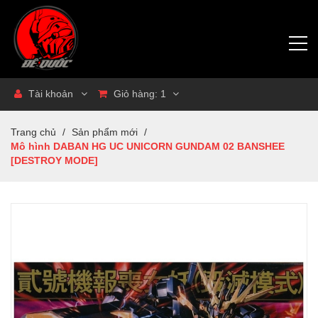
Tài khoản
Giỏ hàng:
1
Trang chủ
/
Sản phẩm mới
/
Mô hình DABAN HG UC UNICORN GUNDAM 02 BANSHEE
[DESTROY MODE]