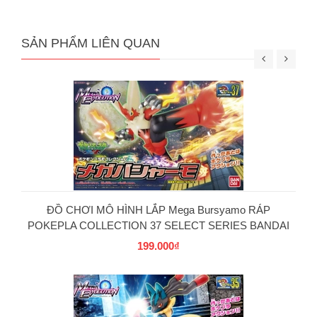
SẢN PHẨM LIÊN QUAN
ĐỒ CHƠI MÔ HÌNH LẮP Mega Bursyamo RÁP
POKEPLA COLLECTION 37 SELECT SERIES BANDAI
199.000₫
PG