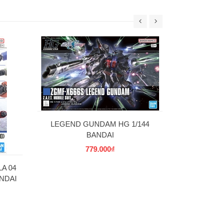
30MS SIS-W00
C] 
69
LEGEND GUNDAM HG 1/144
BANDAI
779.000₫
A 04
NDAI