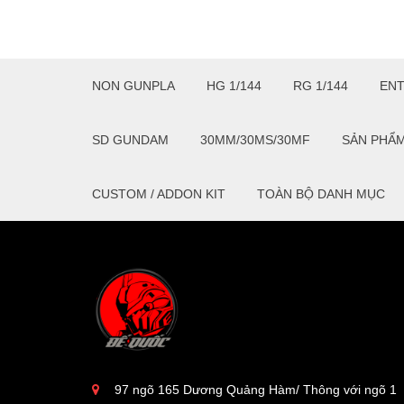
NON GUNPLA
HG 1/144
RG 1/144
EN
SD GUNDAM
30MM/30MS/30MF
SẢN PHẨ
CUSTOM / ADDON KIT
TOÀN BỘ DANH MỤC
97 ngõ 165 Dương Quảng Hàm/ Thông với ngõ 1