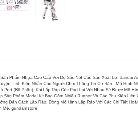
Sản Phẩm Nhựa Cao Cấp Với Độ Sắc Nét Cao Sản Xuất Bởi Bandai An 
 Luyện Tính Kiên Nhẫn Cho Người Chơi Thông Tin Cơ Bản : Mô Hình Nh
 Part (Bộ Phận), Khi Lắp Ráp Các Part Lại Với Nhau Sẽ Được Mô H
p Sản Phẩm Model Kit Bao Gồm Nhiều Runner Và Các Phụ Kiện Liên 
ớng Dẫn Cách Lắp Ráp. Dòng Mô Hình Lắp Ráp Với Các Chi Tiết Hoà
m Mê. gundamstore