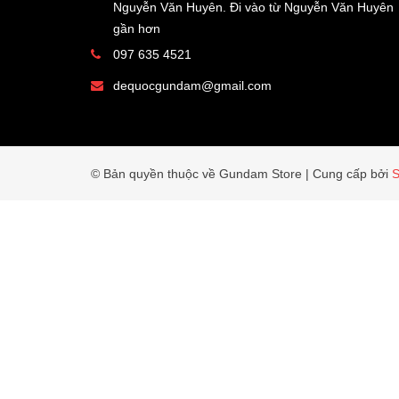
Nguyễn Văn Huyên. Đi vào từ Nguyễn Văn Huyên
gần hơn
097 635 4521
dequocgundam@gmail.com
© Bản quyền thuộc về Gundam Store
|
Cung cấp bởi