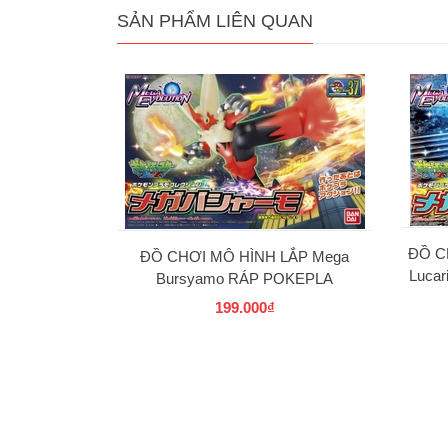
SẢN PHẨM LIÊN QUAN
ĐỒ C
ĐỒ CHƠI MÔ HÌNH LẮP Mega
Luca
Bursyamo RÁP POKEPLA
COLLECTION 37 SELECT SERIES
199.000₫
BANDAI