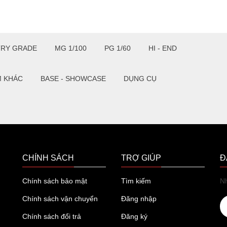
TRY GRADE
MG 1/100
PG 1/60
HI - END
M KHÁC
BASE - SHOWCASE
DỤNG CỤ
CHÍNH SÁCH
TRỢ GIÚP
Đ
Chính sách bảo mật
Tìm kiếm
Nh
Chính sách vận chuyển
Đăng nhập
Chính sách đổi trả
Đăng ký