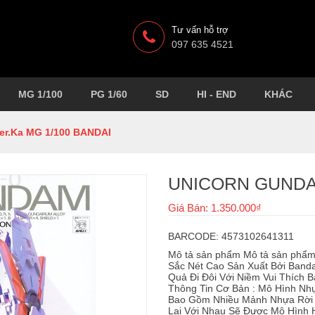
Tư vấn hỗ trợ
097 635 4521
MG 1/100
PG 1/60
SD
HI - END
KHÁC
r.Ka MG 1/100 BANDAI
UNICORN GUNDAM
Giá Bán: 1.350.000₫
BARCODE: 4573102641311
Mô tả sản phẩm Mô tả sản phẩ
Sắc Nét Cao Sản Xuất Bởi Banda
Quả Đi Đôi Với Niềm Vui Thích 
Thông Tin Cơ Bản : Mô Hình Nhự
Bao Gồm Nhiều Mảnh Nhựa Rời Đ
Lại Với Nhau Sẽ Được Mô Hình H