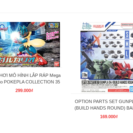
HƠI MÔ HÌNH LẮP RÁP Mega
rio POKEPLA COLLECTION 35
SELECT SERIES BANDAI
299.000₫
OPTION PARTS SET GUNPL
(BUILD HANDS ROUND) BA
169.000₫