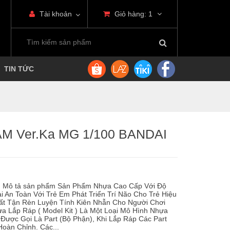
Tài khoản
Giỏ hàng:
1
TIN TỨC
 Ver.Ka MG 1/100 BANDAI
m Mô tả sản phẩm Sản Phẩm Nhựa Cao Cấp Với Độ
i An Toàn Với Trẻ Em Phát Triển Trí Não Cho Trẻ Hiệu
Bất Tận Rèn Luyện Tính Kiên Nhẫn Cho Người Chơi
a Lắp Ráp ( Model Kit ) Là Một Loại Mô Hình Nhựa
ược Gọi Là Part (Bộ Phận), Khi Lắp Ráp Các Part
oàn Chỉnh. Các...