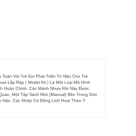
Toàn Với Trẻ Em Phát Triển Trí Não Cho Trẻ
ựa Lắp Ráp ( Model Kit ) Là Một Loại Mô Hình
ình Hoàn Chỉnh. Các Mảnh Nhựa Rời Này Được
Quan, Một Tập Sách Nhỏ (Manual) Bên Trong Giới
n Hảo. Các Khớp Cử Động Linh Hoạt Theo Ý