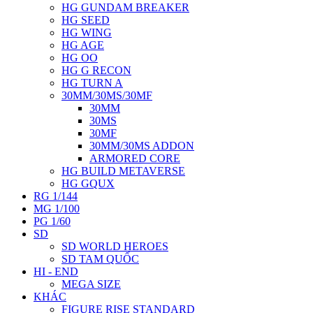
HG GUNDAM BREAKER
HG SEED
HG WING
HG AGE
HG OO
HG G RECON
HG TURN A
30MM/30MS/30MF
30MM
30MS
30MF
30MM/30MS ADDON
ARMORED CORE
HG BUILD METAVERSE
HG GQUX
RG 1/144
MG 1/100
PG 1/60
SD
SD WORLD HEROES
SD TAM QUỐC
HI - END
MEGA SIZE
KHÁC
FIGURE RISE STANDARD