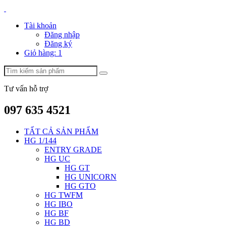
Tài khoản
Đăng nhập
Đăng ký
Giỏ hàng:
1
Tư vấn hỗ trợ
097 635 4521
TẤT CẢ SẢN PHẨM
HG 1/144
ENTRY GRADE
HG UC
HG GT
HG UNICORN
HG GTO
HG TWFM
HG IBO
HG BF
HG BD