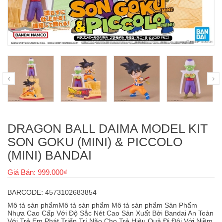
DRAGON BALL DAIMA MODEL KIT
SON GOKU (MINI) & PICCOLO
(MINI) BANDAI
Giá Bán: 999.000₫
BARCODE: 4573102683854
Mô tả sản phẩmMô tả sản phẩm Mô tả sản phẩm Sản Phẩm
Nhựa Cao Cấp Với Độ Sắc Nét Cao Sản Xuất Bởi Bandai An Toàn
Với Trẻ Em Phát Triển Trí Não Cho Trẻ Hiệu Quả Đi Đôi Với Niềm