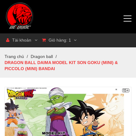
Tài khoản
Giỏ hàng:
1
Trang chủ
/
Dragon ball
/
DRAGON BALL DAIMA MODEL KIT SON GOKU (MINI) &
PICCOLO (MINI) BANDAI