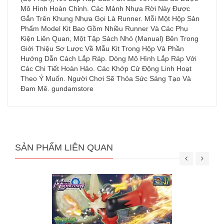
Mô Hình Hoàn Chỉnh. Các Mảnh Nhựa Rời Này Được
Gắn Trên Khung Nhựa Gọi Là Runner. Mỗi Một Hộp Sản
Phẩm Model Kit Bao Gồm Nhiều Runner Và Các Phụ
Kiện Liên Quan, Một Tập Sách Nhỏ (Manual) Bên Trong
Giới Thiệu Sơ Lược Về Mẫu Kit Trong Hộp Và Phần
Hướng Dẫn Cách Lắp Ráp. Dòng Mô Hình Lắp Ráp Với
Các Chi Tiết Hoàn Hảo. Các Khớp Cử Động Linh Hoạt
Theo Ý Muốn. Người Chơi Sẽ Thỏa Sức Sáng Tạo Và
Đam Mê. gundamstore
SẢN PHẨM LIÊN QUAN