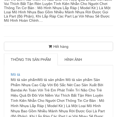
Vui Thích Bất Tận Rèn Luyện Tính Kiên Nhẫn Cho Người Chơi
Thông Tin Cơ Bản : Mô Hình Nhựa Lắp Ráp ( Model Kit ) Là Một
Loại Mô Hình Nhựa Bao Gồm Nhiều Mảnh Nhựa Rời Được Gọi
Là Part (Bộ Phận), Khi Lắp Ráp Các Part Lại Với Nhau Sẽ Được
Mô Hình Hoàn Chỉnh....
Hết hàng
THÔNG TIN SẢN PHẨM
HÌNH ẢNH
Mô tả
Mô tả sản phẩmMô tả sản phẩm Mô tả sản phẩm Sản
Phẩm Nhựa Cao Cấp Với Độ Sắc Nét Cao Sản Xuất Bởi
Bandai An Toàn Với Trẻ Em Phát Triển Trí Não Cho Trẻ
Hiệu Quả Đi Đôi Với Niềm Vui Thích Bất Tận Rèn Luyện
Tính Kiên Nhẫn Cho Người Chơi Thông Tin Cơ Bản : Mô
Hình Nhựa Lắp Ráp ( Model Kit ) Là Một Loại Mô Hình
Nhựa Bao Gồm Nhiều Mảnh Nhựa Rời Được Gọi Là Part
(Bộ Phận), Khi Lắp Ráp Các Part Lại Với Nhau Sẽ Được