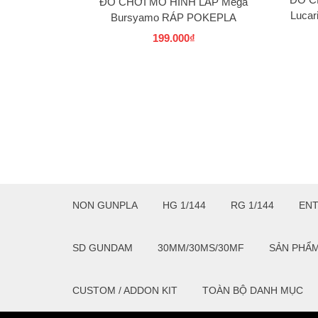
ĐỒ CHƠI MÔ HÌNH LẮP Mega
Luca
Bursyamo RÁP POKEPLA
COLLECTION 37 SELECT SERIES
199.000₫
BANDAI
NON GUNPLA
HG 1/144
RG 1/144
EN
SD GUNDAM
30MM/30MS/30MF
SẢN PHẨ
CUSTOM / ADDON KIT
TOÀN BỘ DANH MỤC