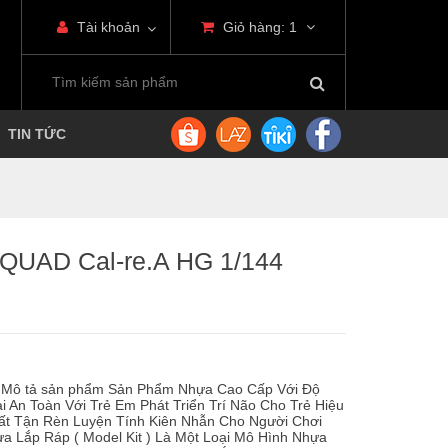
Tài khoản
Giỏ hàng:
1
TIN TỨC
UAD Cal-re.A HG 1/144
 Mô tả sản phẩm Sản Phẩm Nhựa Cao Cấp Với Độ
i An Toàn Với Trẻ Em Phát Triển Trí Não Cho Trẻ Hiệu
Bất Tận Rèn Luyện Tính Kiên Nhẫn Cho Người Chơi
a Lắp Ráp ( Model Kit ) Là Một Loại Mô Hình Nhựa