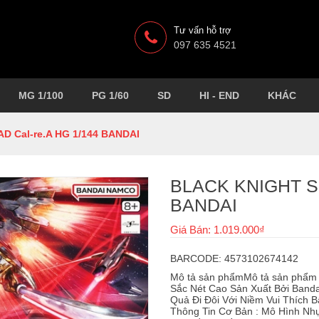
Tư vấn hỗ trợ
097 635 4521
MG 1/100
PG 1/60
SD
HI - END
KHÁC
 Cal-re.A HG 1/144 BANDAI
BLACK KNIGHT SQ
BANDAI
Giá Bán: 1.019.000₫
BARCODE: 4573102674142
Mô tả sản phẩmMô tả sản phẩm
Sắc Nét Cao Sản Xuất Bởi Banda
Quả Đi Đôi Với Niềm Vui Thích 
Thông Tin Cơ Bản : Mô Hình Nhự