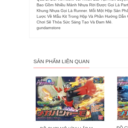
Bao Gồm Nhiều Mảnh Nhựa Rời Được Gọi Là Part 
Khung Nhựa Gọi Là Runner. Mỗi Một Hộp Sản Phẩ
Lược Về Mẫu Kit Trong Hộp Và Phần Hướng Dẫn 
Chơi Sẽ Thỏa Sức Sáng Tạo Và Đam Mê.
gundamstore
SẢN PHẨM LIÊN QUAN
ĐỒ C