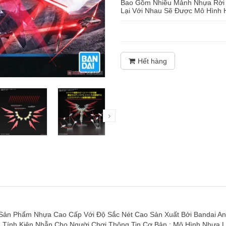
Bao Gồm Nhiều Mảnh Nhựa Rời Đ
Lại Với Nhau Sẽ Được Mô Hình H
Hết hàng
ản Phẩm Nhựa Cao Cấp Với Độ Sắc Nét Cao Sản Xuất Bởi Bandai An T
n Tính Kiên Nhẫn Cho Người Chơi Thông Tin Cơ Bản : Mô Hình Nhựa L