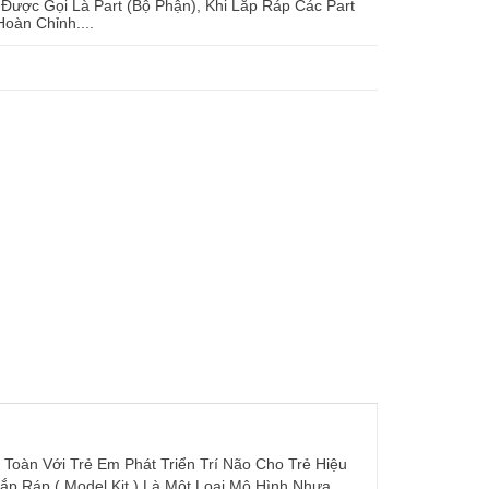
ược Gọi Là Part (Bộ Phận), Khi Lắp Ráp Các Part
oàn Chỉnh....
oàn Với Trẻ Em Phát Triển Trí Não Cho Trẻ Hiệu
ắp Ráp ( Model Kit ) Là Một Loại Mô Hình Nhựa