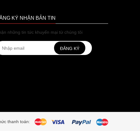
ĂNG KÝ NHẬN BẢN TIN
ận những tin tức khuyến mại từ chúng tôi
ĐĂNG KÝ
ức thanh toán: