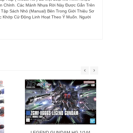
àn Chỉnh. Các Mảnh Nhựa Rời Này Được Gắn Trên
Tập Sách Nhỏ (Manual) Bên Trong Giới Thiệu Sơ
ác Khớp Cử Động Linh Hoạt Theo Ý Muốn. Người
30MS SIS-W00
C] 
69
LEGEND GUNDAM HG 1/144