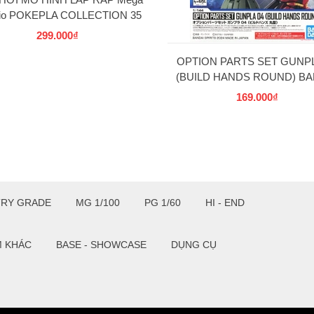
rio POKEPLA COLLECTION 35
SELECT SERIES BANDAI
299.000₫
OPTION PARTS SET GUNPL
(BUILD HANDS ROUND) BA
169.000₫
TRY GRADE
MG 1/100
PG 1/60
HI - END
M KHÁC
BASE - SHOWCASE
DỤNG CỤ