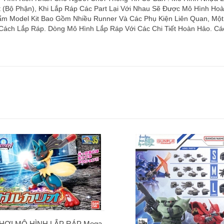
(Bộ Phận), Khi Lắp Ráp Các Part Lại Với Nhau Sẽ Được Mô Hình Ho
m Model Kit Bao Gồm Nhiều Runner Và Các Phụ Kiện Liên Quan, Một 
Cách Lắp Ráp. Dòng Mô Hình Lắp Ráp Với Các Chi Tiết Hoàn Hảo. C
HƠI MÔ HÌNH LẮP RÁP Mega