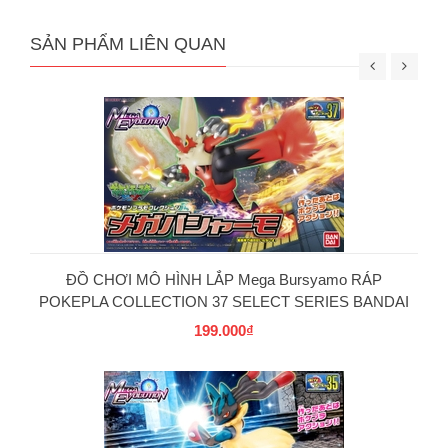
SẢN PHẨM LIÊN QUAN
ĐỒ CHƠI MÔ HÌNH LẮP Mega Bursyamo RÁP
POKEPLA COLLECTION 37 SELECT SERIES BANDAI
199.000₫
PG