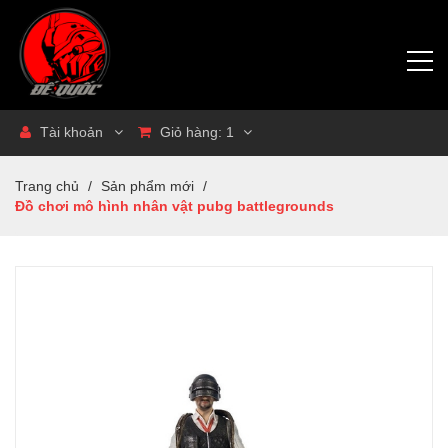
Tài khoản
Giỏ hàng:
1
Trang chủ
/
Sản phẩm mới
/
Đồ chơi mô hình nhân vật pubg battlegrounds