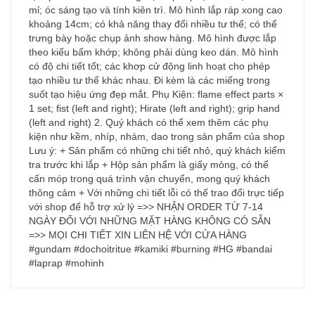
mỉ; óc sáng tạo và tính kiên trì. Mô hình lắp ráp xong cao
khoảng 14cm; có khả năng thay đổi nhiều tư thế; có thể
trưng bày hoặc chụp ảnh show hàng. Mô hình được lắp
theo kiểu bấm khớp; không phải dùng keo dán. Mô hình
có độ chi tiết tốt; các khơp cử động linh hoạt cho phép
tạo nhiều tư thế khác nhau. Đi kèm là các miếng trong
suốt tạo hiệu ứng đẹp mắt. Phụ Kiện: flame effect parts ×
1 set; fist (left and right); Hirate (left and right); grip hand
(left and right) 2. Quý khách có thể xem thêm các phụ
kiện như kềm, nhíp, nhám, dao trong sản phẩm của shop
Lưu ý: + Sản phẩm có những chi tiết nhỏ, quý khách kiểm
tra trước khi lắp + Hộp sản phẩm là giấy mỏng, có thể
cấn móp trong quá trình vận chuyển, mong quý khách
thông cảm + Với những chi tiết lỗi có thể trao đổi trực tiếp
với shop để hỗ trợ xử lý =>> NHẬN ORDER TỪ 7-14
NGÀY ĐỐI VỚI NHỮNG MẶT HÀNG KHÔNG CÓ SẴN
=>> MỌI CHI TIẾT XIN LIÊN HỆ VỚI CỬA HÀNG
#gundam #dochoitritue #kamiki #burning #HG #bandai
#laprap #mohinh