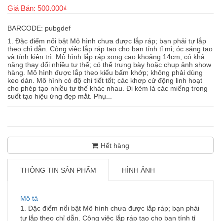
Giá Bán: 500.000₫
BARCODE: pubgdef
1. Đặc điểm nổi bật Mô hình chưa được lắp ráp; bạn phải tự lắp
theo chỉ dẫn. Công việc lắp ráp tạo cho bạn tính tỉ mỉ; óc sáng tạo
và tính kiên trì. Mô hình lắp ráp xong cao khoảng 14cm; có khả
năng thay đổi nhiều tư thế; có thể trưng bày hoặc chụp ảnh show
hàng. Mô hình được lắp theo kiểu bấm khớp; không phải dùng
keo dán. Mô hình có độ chi tiết tốt; các khơp cử động linh hoạt
cho phép tạo nhiều tư thế khác nhau. Đi kèm là các miếng trong
suốt tạo hiệu ứng đẹp mắt. Phụ...
Hết hàng
THÔNG TIN SẢN PHẨM
HÌNH ẢNH
Mô tả
1. Đặc điểm nổi bật Mô hình chưa được lắp ráp; bạn phải
tự lắp theo chỉ dẫn. Công việc lắp ráp tạo cho bạn tính tỉ