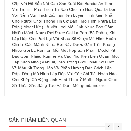
Cấp Với Độ Sắc Nét Cao Sản Xuất Bởi Bandai An Toàn
Với Trẻ Em Phát Triển Trí Não Cho Trẻ Hiệu Quả Đi Đôi
Với Niềm Vui Thích Bất Tận Rèn Luyện Tính Kiên Nhẫn
Cho Người Chơi Thông Tin Cơ Bản : Mô Hình Nhựa Lắp
Ráp ( Model Kit ) Là Một Loại Mô Hình Nhựa Bao Gồm
Nhiều Mảnh Nhựa Rời Được Gọi Là Part (Bộ Phận), Khi
Lắp Ráp Các Part Lại Với Nhau Sẽ Được Mô Hình Hoàn
Chỉnh. Các Mảnh Nhựa Rời Này Được Gắn Trên Khung
Nhựa Gọi Là Runner. Mỗi Một Hộp Sản Phẩm Model Kit
Bao Gồm Nhiều Runner Và Các Phụ Kiện Liên Quan, Một
Tập Sách Nhỏ (Manual) Bên Trong Giới Thiệu Sơ Lược
Về Mẫu Kit Trong Hộp Và Phần Hướng Dẫn Cách Lắp
Ráp. Dòng Mô Hình Lắp Ráp Với Các Chi Tiết Hoàn Hảo.
Các Khớp Cử Động Linh Hoạt Theo Ý Muốn. Người Chơi
Sẽ Thỏa Sức Sáng Tạo Và Đam Mê. gundamstore
SẢN PHẨM LIÊN QUAN