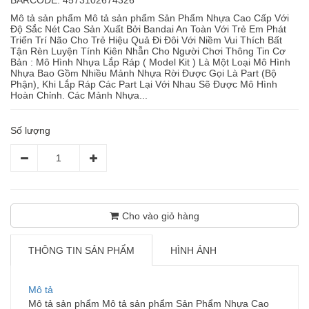
BARCODE: 4573102674326
Mô tả sản phẩm Mô tả sản phẩm Sản Phẩm Nhựa Cao Cấp Với
Độ Sắc Nét Cao Sản Xuất Bởi Bandai An Toàn Với Trẻ Em Phát
Triển Trí Não Cho Trẻ Hiệu Quả Đi Đôi Với Niềm Vui Thích Bất
Tận Rèn Luyện Tính Kiên Nhẫn Cho Người Chơi Thông Tin Cơ
Bản : Mô Hình Nhựa Lắp Ráp ( Model Kit ) Là Một Loại Mô Hình
Nhựa Bao Gồm Nhiều Mảnh Nhựa Rời Được Gọi Là Part (Bộ
Phận), Khi Lắp Ráp Các Part Lại Với Nhau Sẽ Được Mô Hình
Hoàn Chỉnh. Các Mảnh Nhựa...
Số lượng
Cho vào giỏ hàng
THÔNG TIN SẢN PHẨM
HÌNH ẢNH
Mô tả
Mô tả sản phẩm Mô tả sản phẩm Sản Phẩm Nhựa Cao