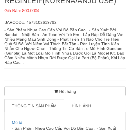
REGINLEIF(KURENA/ANJU USE)
Giá Bán: 800.000₫
BARCODE: 4573102619792
- Sản Phậm Nhựa Cao Cấp Với Độ Bền Cao . - Sản Xuất Bởi
Bandai – Nhật Bản - An Toàn Với Trẻ Em - Lắp Ráp Dễ Dàng Với
Nhiều Mảng Màu Sinh Động - Phát Triển Trí Não Cho Trẻ Hiệu
Quả Đi Đôi Với Niềm Vui Thích Bất Tận - Rèn Luyện Tính Kiên
Nhẫn Cho Người Chơi - Thông Tin Cơ Bản : o Mô Hình Gundam
(Gunpla) Là Một Loại Mô Hình Nhựa Được Gọi Là Model Kit, Bao
Gồm Nhiều Mảnh Nhựa Rời Được Gọi Là Part (Bộ Phận), Khi Lắp
Ráp Các...
Hết hàng
THÔNG TIN SẢN PHẨM
HÌNH ẢNH
Mô tả
- Sản Phậm Nhựa Cao Cấp Với Độ Bền Cao . - Sản Xuất