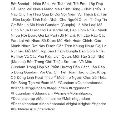
Bởi Bandai – Nhật Bản - An Toàn Với Trẻ Em - Lắp Ráp
Dễ Dàng Với Nhiều Mảng Màu Sinh Động - Phát Triển Trí
Não Cho Trẻ Hiệu Quả Đi Đôi Với Niềm Vui Thích Bất Tận
- Rèn Luyện Tính Kiên Nhẫn Cho Người Chơi - Thông Tin
Cơ Bản : o Mô Hình Gundam (Gunpla) Là Một Loại Mô
Hình Nhựa Được Gọi Là Model Kit, Bao Gồm Nhiều Mảnh
Nhựa Rời Được Gọi Là Part (Bộ Phận), Khi Lắp Ráp Các
Part Lại Với Nhau Sẽ Được Mô Hình Hoàn Chỉnh. Các
Mảnh Nhựa Rời Này Được Gắn Trên Khung Nhựa Gọi Là
Runner. Mỗi Một Hộp Sản Phẩm Gunpla Bao Gồm Nhiều
Runner Và Các Phụ Kiện Liên Quan, Một Tập Sách Nhỏ
(Manual) Bên Trong Giới Thiệu Sơ Lược Về Mẫu
Gundam Trong Hộp Và Phần Hướng Dẫn Cách Lắp Ráp.
o Dòng Gundam Với Các Chi Tiết Hoàn Hảo. o Các Khớp
Cử Động Linh Hoạt Theo Ý Muốn. o Người Chơi Sẽ Thỏa
Sức Sáng Tạo Và Đam Mê. #Gundam #Gundambandai
#Bandai #Pggundam #Mggundam #Rggundam
#Hggundam #Sdgundam #Anime #Mohinhlaprap
#Dochoilaprap #Mohinhanime #Mohinhgundam
#Dochoinhatban #Mohinhbandai #Hgbd #Hgbdr #Hgbdre
#Builddiver #Gundamdiver