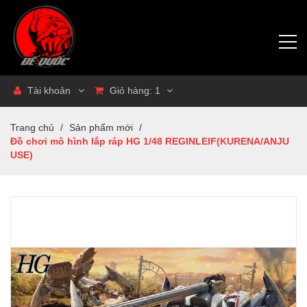
Tài khoản
Giỏ hàng:
1
Trang chủ
/
Sản phẩm mới
/
Đồ chơi mô hình lắp ráp HG 1/48 REGINLEIF(KURENA/ANJU
USE)