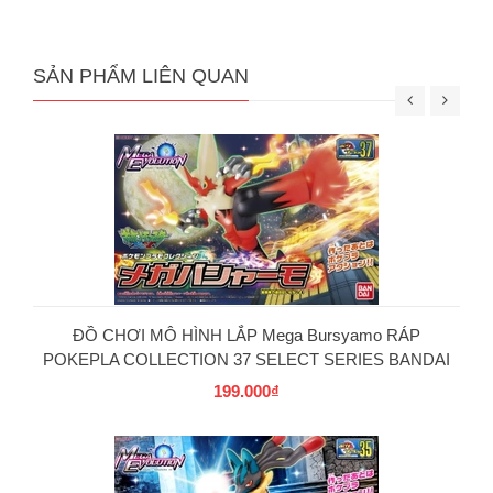
SẢN PHẨM LIÊN QUAN
ĐỒ CHƠI MÔ HÌNH LẮP Mega Bursyamo RÁP
POKEPLA COLLECTION 37 SELECT SERIES BANDAI
199.000₫
PG