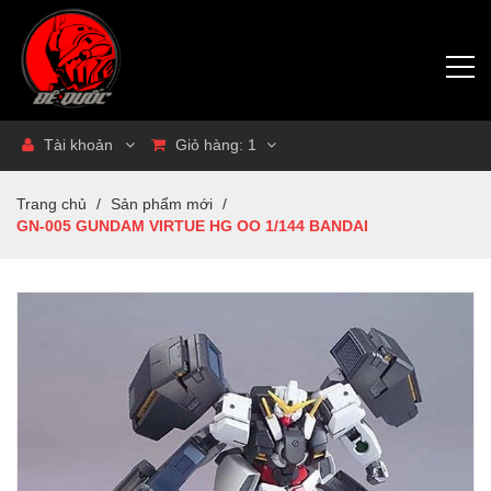
Tài khoản
Giỏ hàng:
1
Trang chủ
/
Sản phẩm mới
/
GN-005 GUNDAM VIRTUE HG OO 1/144 BANDAI