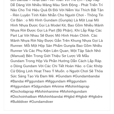
Dễ Dàng Với Nhiều Mảng Màu Sinh Động - Phát Triển Trí
Não Cho Trẻ Hiệu Quả Đi Đôi Với Niềm Vui Thích Bất Tận
- Rèn Luyện Tính Kiên Nhẫn Cho Người Chơi - Thông Tin
Cơ Bản : o Mô Hình Gundam (Gunpla) Là Một Loại Mô
Hình Nhựa Được Gọi Là Model Kit, Bao Gồm Nhiều Mảnh
Nhựa Rời Được Gọi Là Part (Bộ Phận), Khi Lắp Ráp Các
Part Lại Với Nhau Sẽ Được Mô Hình Hoàn Chỉnh. Các
Mảnh Nhựa Rời Này Được Gắn Trên Khung Nhựa Gọi Là
Runner. Mỗi Một Hộp Sản Phẩm Gunpla Bao Gồm Nhiều
Runner Và Các Phụ Kiện Liên Quan, Một Tập Sách Nhỏ
(Manual) Bên Trong Giới Thiệu Sơ Lược Về Mẫu
Gundam Trong Hộp Và Phần Hướng Dẫn Cách Lắp Ráp.
o Dòng Gundam Với Các Chi Tiết Hoàn Hảo. o Các Khớp
Cử Động Linh Hoạt Theo Ý Muốn. o Người Chơi Sẽ Thỏa
Sức Sáng Tạo Và Đam Mê. #Gundam #Gundambandai
#Bandai #Pggundam #Mggundam #Rggundam
#Hggundam #Sdgundam #Anime #Mohinhlaprap
#Dochoilaprap #Mohinhanime #Mohinhgundam
#Dochoinhatban #Mohinhbandai #Hgbd #Hgbdr #Hgbdre
#Builddiver #Gundamdiver