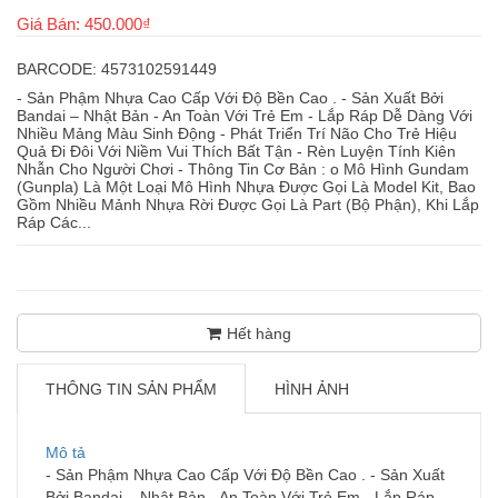
Giá Bán: 450.000₫
BARCODE: 4573102591449
- Sản Phậm Nhựa Cao Cấp Với Độ Bền Cao . - Sản Xuất Bởi
Bandai – Nhật Bản - An Toàn Với Trẻ Em - Lắp Ráp Dễ Dàng Với
Nhiều Mảng Màu Sinh Động - Phát Triển Trí Não Cho Trẻ Hiệu
Quả Đi Đôi Với Niềm Vui Thích Bất Tận - Rèn Luyện Tính Kiên
Nhẫn Cho Người Chơi - Thông Tin Cơ Bản : o Mô Hình Gundam
(Gunpla) Là Một Loại Mô Hình Nhựa Được Gọi Là Model Kit, Bao
Gồm Nhiều Mảnh Nhựa Rời Được Gọi Là Part (Bộ Phận), Khi Lắp
Ráp Các...
Hết hàng
THÔNG TIN SẢN PHẨM
HÌNH ẢNH
Mô tả
- Sản Phậm Nhựa Cao Cấp Với Độ Bền Cao . - Sản Xuất
Bởi Bandai – Nhật Bản - An Toàn Với Trẻ Em - Lắp Ráp