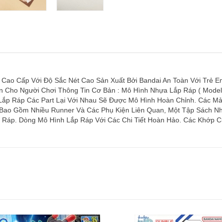
o Cấp Với Độ Sắc Nét Cao Sản Xuất Bởi Bandai An Toàn Với Trẻ Em 
n Cho Người Chơi Thông Tin Cơ Bản : Mô Hình Nhựa Lắp Ráp ( Model
 Lắp Ráp Các Part Lại Với Nhau Sẽ Được Mô Hình Hoàn Chỉnh. Các 
 Bao Gồm Nhiều Runner Và Các Phụ Kiện Liên Quan, Một Tập Sách Nh
Ráp. Dòng Mô Hình Lắp Ráp Với Các Chi Tiết Hoàn Hảo. Các Khớp C