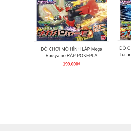
ĐỒ C
ĐỒ CHƠI MÔ HÌNH LẮP Mega
Luca
Bursyamo RÁP POKEPLA
COLLECTION 37 SELECT SERIES
199.000₫
BANDAI