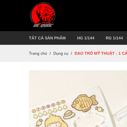
TẤT CẢ SẢN PHẨM
HG 1/144
RG 1/144
Trang chủ
/
Dụng cụ
/
DAO TRỔ MỸ THUẬT - 1 CÁ