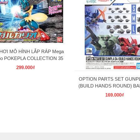
HƠI MÔ HÌNH LẮP RÁP Mega
rio POKEPLA COLLECTION 35
SELECT SERIES BANDAI
299.000₫
OPTION PARTS SET GUNPL
(BUILD HANDS ROUND) BA
169.000₫