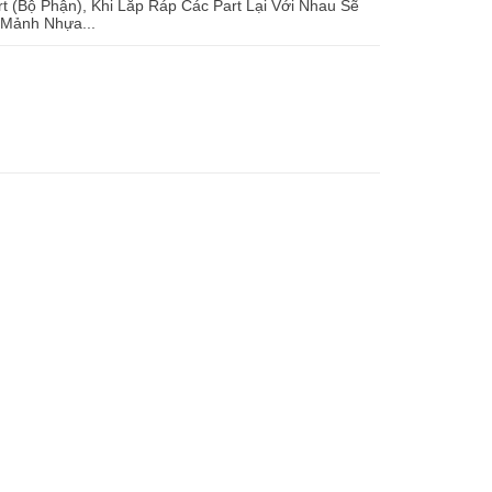
 (Bộ Phận), Khi Lắp Ráp Các Part Lại Với Nhau Sẽ
 Mảnh Nhựa...