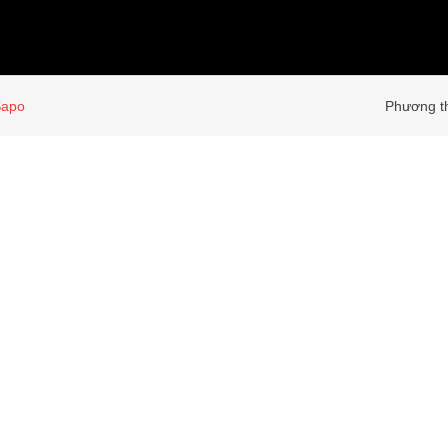
Sapo
Phương th