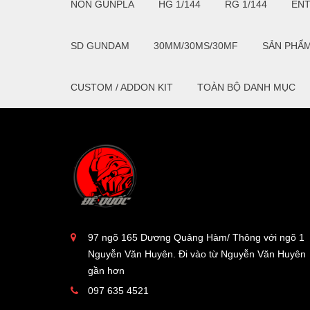
NON GUNPLA
HG 1/144
RG 1/144
EN
SD GUNDAM
30MM/30MS/30MF
SẢN PHẨ
CUSTOM / ADDON KIT
TOÀN BỘ DANH MỤC
97 ngõ 165 Dương Quảng Hàm/ Thông với ngõ 1
Nguyễn Văn Huyên. Đi vào từ Nguyễn Văn Huyên
gần hơn
097 635 4521