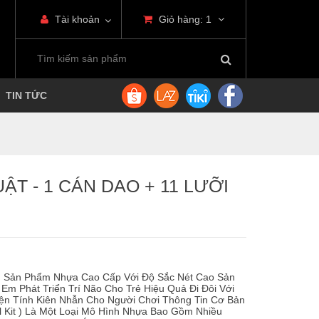
Tài khoản
Giỏ hàng:
1
TIN TỨC
ẬT - 1 CÁN DAO + 11 LƯỠI
m Sản Phẩm Nhựa Cao Cấp Với Độ Sắc Nét Cao Sản
 Em Phát Triển Trí Não Cho Trẻ Hiệu Quả Đi Đôi Với
yện Tính Kiên Nhẫn Cho Người Chơi Thông Tin Cơ Bản
 Kit ) Là Một Loại Mô Hình Nhựa Bao Gồm Nhiều