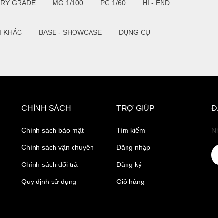
TRY GRADE
MG 1/100
PG 1/60
HI - END
M KHÁC
BASE - SHOWCASE
DỤNG CỤ
CHÍNH SÁCH
TRỢ GIÚP
Đ
Chính sách bảo mật
Tìm kiếm
Nh
Chính sách vận chuyển
Đăng nhập
Chính sách đổi trả
Đăng ký
Quy định sử dụng
Giỏ hàng