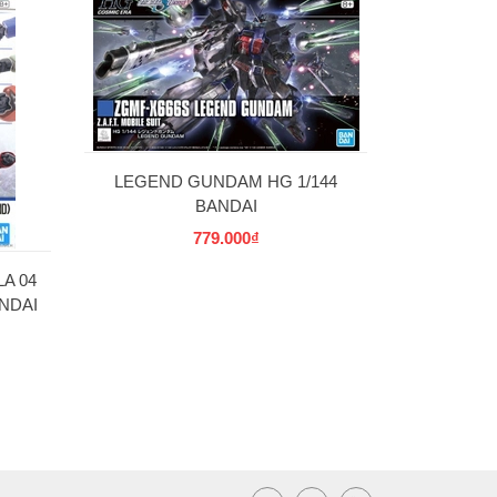
30MS SIS-W00
C] 
69
LEGEND GUNDAM HG 1/144
BANDAI
779.000₫
A 04
NDAI