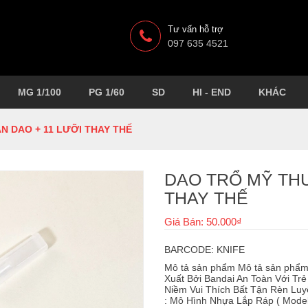
Tư vấn hỗ trợ
097 635 4521
MG 1/100
PG 1/60
SD
HI - END
KHÁC
N DAO + 11 LƯỠI THAY THẾ
DAO TRỔ MỸ THU
THAY THẾ
Giá Bán: 50.000₫
BARCODE: KNIFE
Mô tả sản phẩm Mô tả sản phẩ
Xuất Bởi Bandai An Toàn Với Trẻ
Niềm Vui Thích Bất Tận Rèn Lu
: Mô Hình Nhựa Lắp Ráp ( Model