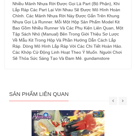
Nhiều Mảnh Nhựa Rời Được Gọi Là Part (Bộ Phận), Khi
Lắp Ráp Các Part Lại Với Nhau Sẽ Được Mô Hình Hoàn
Chỉnh. Các Mảnh Nhựa Rời Này Được Gắn Trên Khung
Nhựa Gọi Là Runner. Mỗi Một Hộp Sản Phẩm Model Kit
Bao Gồm Nhiều Runner Và Các Phụ Kiện Liên Quan, Một
Tập Sách Nhỏ (Manual) Bên Trong Giới Thiệu Sơ Lược
Về Mẫu Kit Trong Hộp Và Phần Hướng Dẫn Cách Lắp
Ráp. Dòng Mô Hình Lắp Ráp Với Các Chi Tiết Hoàn Hảo.
Các Khớp Cử Động Linh Hoạt Theo Ý Muốn. Người Chơi
Sẽ Thỏa Sức Sáng Tạo Và Đam Mê. gundamstore
SẢN PHẨM LIÊN QUAN